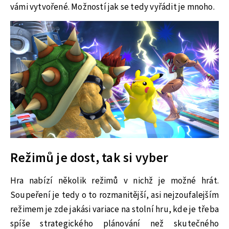
vámi vytvořené. Možností jak se tedy vyřádit je mnoho.
Režimů je dost, tak si vyber
Hra nabízí několik režimů v nichž je možné hrát.
Soupeření je tedy o to rozmanitější, asi nejzoufalejším
režimem je zde jakási variace na stolní hru, kde je třeba
spíše strategického plánování než skutečného