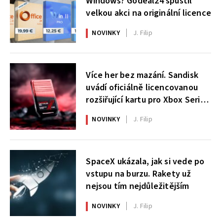
Windows? Godeal24 spustil
velkou akci na originální licence
NOVINKY
J. Filip
Více her bez mazání. Sandisk
uvádí oficiálně licencovanou
rozšiřující kartu pro Xbox Series
X|S
NOVINKY
J. Filip
SpaceX ukázala, jak si vede po
vstupu na burzu. Rakety už
nejsou tím nejdůležitějším
NOVINKY
J. Filip