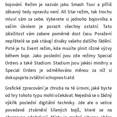
bojování. Režim je nazván jako Smash Tour a příliš
zábavný tedy opravdu není. All Star režim, tak trochu
mluví sám za sebe. Vyberete si jednoho bojovníka a
vaším úkolem je porazit všechny ostatní. Tato
záležitost vám zabere poměrně dost času. Poražení
nepřátelé se pak stávají diváky vašeho dalšího řádění.
Poté je tu Event režim, kde musíte plnit různé výzvy
během boje. Jako poslední jsou zde režimy Special
Orders a také Stadium. Stadium jsou jakési minihry a
Special Orders je odměňováno měnou za níž si
dokupujete zvláštní schopnosti atd.
Grafické zpracování je zhruba na té úrovni, jaké byste
od hry tohoto typu mohli očekávat. Nejedná se o žádný
výkřik poslední digitální techniky. Jde ale o velice
povedené ztvárnění šílených bojů, které se na