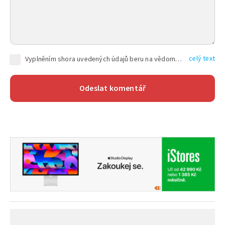
celý text
Vyplněním shora uvedených údajů beru na vědomí, že společnost TEXT FACTORY s.r.o., sídlem Brno, Durďákova 336/29, Černá Pole, PSČ: 613 00, IČ: 06157831, zapsané u Krajského soudu v Brně, oddíl C, vložka 100399, bude zpracovávat mé osobní údaje uvedené v rámci mnou vyplněného registračního formuláře na základě oprávněných zájmů TEXT FACTORY s.r.o. dle čl. 6 odst. 1 písm. f) GDPR a pro splnění právních povinností (čl. 6 odst. 1 písm. c) GDPR), a to pro tyto účely: nezbytnost zajistit oprávnění návštěvníka webových stránek provozovaných společností TEXT FACTORY s.r.o. přispívat aktivně ke zveřejněným článkům nebo v rámci diskusních fór a výkon práv TEXT FACTORY s.r.o. jako administrátora těchto diskusních fór. Více informací o zpracování osobních údajů a právech lze nalézt v