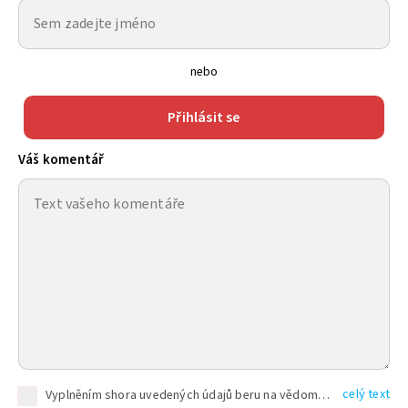
nebo
Přihlásit se
Váš komentář
celý text
Vyplněním shora uvedených údajů beru na vědomí, že společnost TEXT FACTORY s.r.o., sídlem Brno, Durďákova 336/29, Černá Pole, PSČ: 613 00, IČ: 06157831, zapsané u Krajského soudu v Brně, oddíl C, vložka 100399, bude zpracovávat mé osobní údaje uvedené v rámci mnou vyplněného registračního formuláře na základě oprávněných zájmů TEXT FACTORY s.r.o. dle čl. 6 odst. 1 písm. f) GDPR a pro splnění právních povinností (čl. 6 odst. 1 písm. c) GDPR), a to pro tyto účely: nezbytnost zajistit oprávnění návštěvníka webových stránek provozovaných společností TEXT FACTORY s.r.o. přispívat aktivně ke zveřejněným článkům nebo v rámci diskusních fór a výkon práv TEXT FACTORY s.r.o. jako administrátora těchto diskusních fór. Více informací o zpracování osobních údajů a právech lze nalézt v