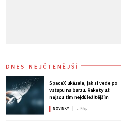
DNES NEJČTENĚJŠÍ
SpaceX ukázala, jak si vede po
vstupu na burzu. Rakety už
nejsou tím nejdůležitějším
NOVINKY
J. Filip