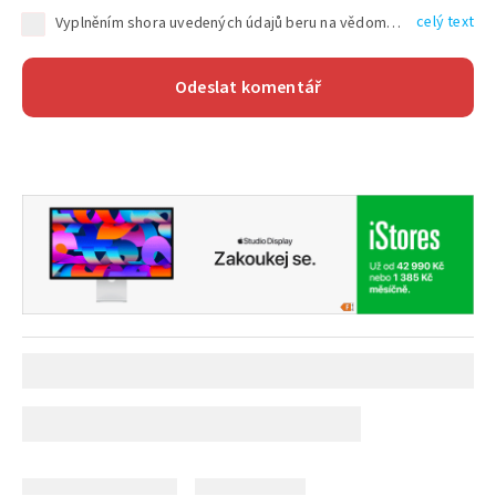
celý text
Vyplněním shora uvedených údajů beru na vědomí, že společnost TEXT FACTORY s.r.o., sídlem Brno, Durďákova 336/29, Černá Pole, PSČ: 613 00, IČ: 06157831, zapsané u Krajského soudu v Brně, oddíl C, vložka 100399, bude zpracovávat mé osobní údaje uvedené v rámci mnou vyplněného registračního formuláře na základě oprávněných zájmů TEXT FACTORY s.r.o. dle čl. 6 odst. 1 písm. f) GDPR a pro splnění právních povinností (čl. 6 odst. 1 písm. c) GDPR), a to pro tyto účely: nezbytnost zajistit oprávnění návštěvníka webových stránek provozovaných společností TEXT FACTORY s.r.o. přispívat aktivně ke zveřejněným článkům nebo v rámci diskusních fór a výkon práv TEXT FACTORY s.r.o. jako administrátora těchto diskusních fór. Více informací o zpracování osobních údajů a právech lze nalézt v