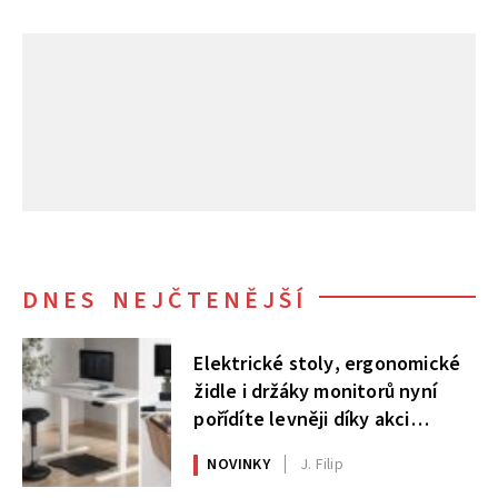
DNES NEJČTENĚJŠÍ
Elektrické stoly, ergonomické
židle i držáky monitorů nyní
pořídíte levněji díky akci
AlzaErgo
NOVINKY
J. Filip