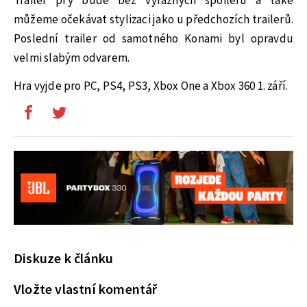
Trailer prý bude bez výrazných spoilerů a také
můžeme očekávat stylizaci jako u předchozích trailerů.
Poslední trailer od samotného Konami byl opravdu
velmi slabým odvarem.
Hra vyjde pro PC, PS4, PS3, Xbox One a Xbox 360 1. září.
Diskuze k článku
Vložte vlastní komentář