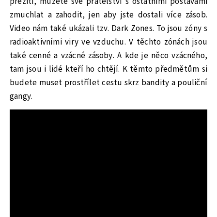
přežití, můžete své přátelství s ostatními postavami
zmuchlat a zahodit, jen aby jste dostali více zásob.
Video nám také ukázali tzv. Dark Zones. To jsou zóny s
radioaktivními viry ve vzduchu. V těchto zónách jsou
také cenné a vzácné zásoby. A kde je něco vzácného,
tam jsou i lidé kteří ho chtějí. K těmto předmětům si
budete muset prostřílet cestu skrz bandity a pouliční
gangy.