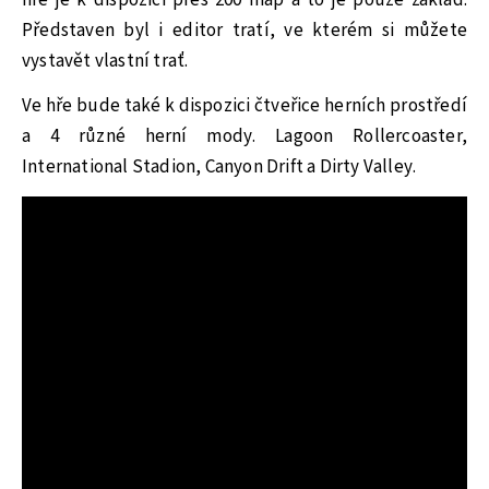
hře je k dispozici přes 200 map a to je pouze základ.
Představen byl i editor tratí, ve kterém si můžete
vystavět vlastní trať.
Ve hře bude také k dispozici čtveřice herních prostředí
a 4 různé herní mody. Lagoon Rollercoaster,
International Stadion, Canyon Drift a Dirty Valley.