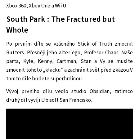
Xbox 360, Xbox One a Wii U.
South Park : The Fractured but
Whole
Po prvním díle se vzácného Stick of Truth zmocnil
Butters. Přesněji jeho alter ego, Profesor Chaos. Naše
parta, Kyle, Kenny, Cartman, Stan a Vy se musíte
zmocnit tohoto „klacku“ a zachránit svět před zkázou.V
tomto díle budete superhrdinou.
Vývoj prvního dílu vedlo studio Obsidian, zatímco
druhý díl vyvíjí Ubisoft San Francisko.