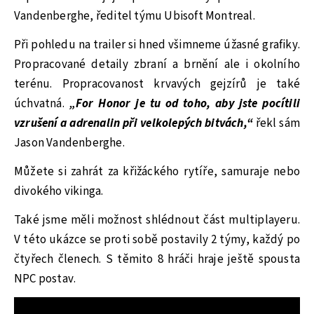
Vandenberghe, ředitel týmu Ubisoft Montreal.
Při pohledu na trailer si hned všimneme úžasné grafiky.
Propracované detaily zbraní a brnění ale i okolního
terénu. Propracovanost krvavých gejzírů je také
úchvatná.
„For Honor je tu od toho, aby jste pocítili
vzrušení a adrenalin při velkolepých bitvách,“
řekl sám
Jason Vandenberghe.
Můžete si zahrát za křižáckého rytíře, samuraje nebo
divokého vikinga.
Také jsme měli možnost shlédnout část multiplayeru.
V této ukázce se proti sobě postavily 2 týmy, každý po
čtyřech členech. S těmito 8 hráči hraje ještě spousta
NPC postav.