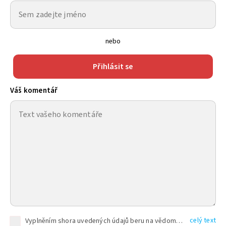
nebo
Přihlásit se
Váš komentář
celý text
Vyplněním shora uvedených údajů beru na vědomí, že společnost TEXT FACTORY s.r.o., sídlem Brno, Durďákova 336/29, Černá Pole, PSČ: 613 00, IČ: 06157831, zapsané u Krajského soudu v Brně, oddíl C, vložka 100399, bude zpracovávat mé osobní údaje uvedené v rámci mnou vyplněného registračního formuláře na základě oprávněných zájmů TEXT FACTORY s.r.o. dle čl. 6 odst. 1 písm. f) GDPR a pro splnění právních povinností (čl. 6 odst. 1 písm. c) GDPR), a to pro tyto účely: nezbytnost zajistit oprávnění návštěvníka webových stránek provozovaných společností TEXT FACTORY s.r.o. přispívat aktivně ke zveřejněným článkům nebo v rámci diskusních fór a výkon práv TEXT FACTORY s.r.o. jako administrátora těchto diskusních fór. Více informací o zpracování osobních údajů a právech lze nalézt v