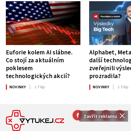
Euforie kolem AI slábne.
Alphabet, Meta
Co stojí za aktuálním
další technolog
poklesem
zveřejnili výsl
technologických akcií?
prozradila?
NOVINKY
J. Filip
NOVINKY
J. Filip
Zavřít reklamu