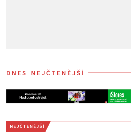
DNES NEJČTENĚJŠÍ
NEJČTENĚJŠÍ