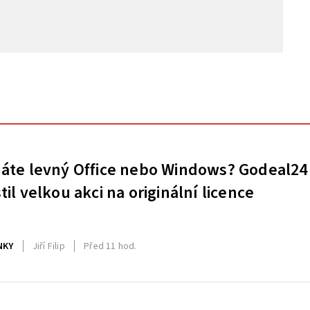
áte levný Office nebo Windows? Godeal24
til velkou akci na originální licence
NKY
Jiří Filip
Před 11 hod.