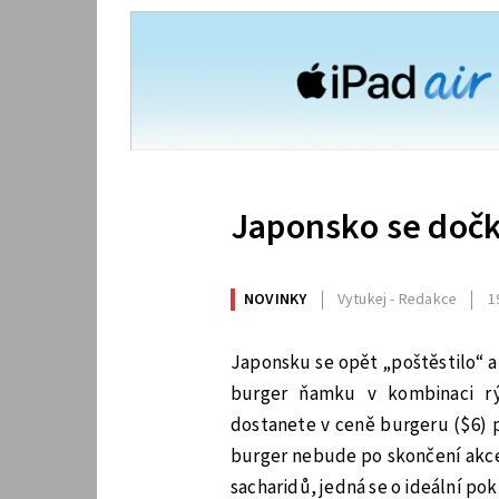
Japonsko se dočk
NOVINKY
Vytukej - Redakce
1
Japonsku se opět „poštěstilo“ a 
burger ňamku v kombinaci rý
dostanete v ceně burgeru ($6) p
burger nebude po skončení akce
sacharidů, jedná se o ideální po