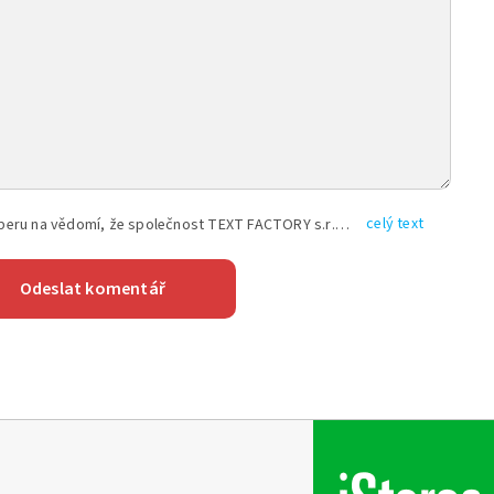
celý text
Vyplněním shora uvedených údajů beru na vědomí, že společnost TEXT FACTORY s.r.o., sídlem Brno, Durďákova 336/29, Černá Pole, PSČ: 613 00, IČ: 06157831, zapsané u Krajského soudu v Brně, oddíl C, vložka 100399, bude zpracovávat mé osobní údaje uvedené v rámci mnou vyplněného registračního formuláře na základě oprávněných zájmů TEXT FACTORY s.r.o. dle čl. 6 odst. 1 písm. f) GDPR a pro splnění právních povinností (čl. 6 odst. 1 písm. c) GDPR), a to pro tyto účely: nezbytnost zajistit oprávnění návštěvníka webových stránek provozovaných společností TEXT FACTORY s.r.o. přispívat aktivně ke zveřejněným článkům nebo v rámci diskusních fór a výkon práv TEXT FACTORY s.r.o. jako administrátora těchto diskusních fór. Více informací o zpracování osobních údajů a právech lze nalézt v