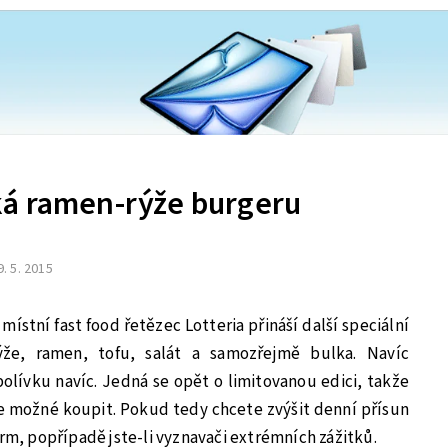
á ramen-rýže burgeru
9. 5. 2015
místní fast food řetězec Lotteria přináší další speciální
že, ramen, tofu, salát a samozřejmě bulka. Navíc
olívku navíc. Jedná se opět o limitovanou edici, takže
 možné koupit. Pokud tedy chcete zvýšit denní přísun
krm, popřípadě jste-li vyznavači extrémních zážitků.