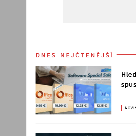
DNES NEJČTENĚJŠÍ
Hled
spus
NOVI