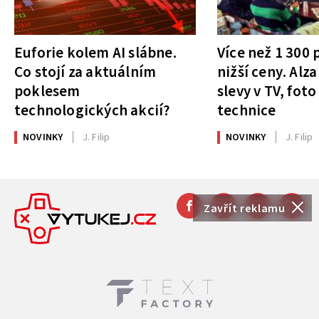
Euforie kolem AI slábne.
Více než 1 300
Co stojí za aktuálním
nižší ceny. Alza
poklesem
slevy v TV, foto
technologických akcií?
technice
NOVINKY
J. Filip
NOVINKY
J. Filip
Zavřít reklamu