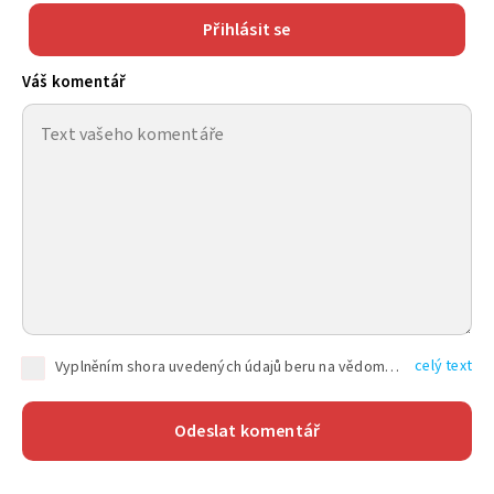
Přihlásit se
Váš komentář
celý text
Vyplněním shora uvedených údajů beru na vědomí, že společnost TEXT FACTORY s.r.o., sídlem Brno, Durďákova 336/29, Černá Pole, PSČ: 613 00, IČ: 06157831, zapsané u Krajského soudu v Brně, oddíl C, vložka 100399, bude zpracovávat mé osobní údaje uvedené v rámci mnou vyplněného registračního formuláře na základě oprávněných zájmů TEXT FACTORY s.r.o. dle čl. 6 odst. 1 písm. f) GDPR a pro splnění právních povinností (čl. 6 odst. 1 písm. c) GDPR), a to pro tyto účely: nezbytnost zajistit oprávnění návštěvníka webových stránek provozovaných společností TEXT FACTORY s.r.o. přispívat aktivně ke zveřejněným článkům nebo v rámci diskusních fór a výkon práv TEXT FACTORY s.r.o. jako administrátora těchto diskusních fór. Více informací o zpracování osobních údajů a právech lze nalézt v