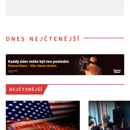
DNES NEJČTENĚJŠÍ
NEJČTENĚJŠÍ