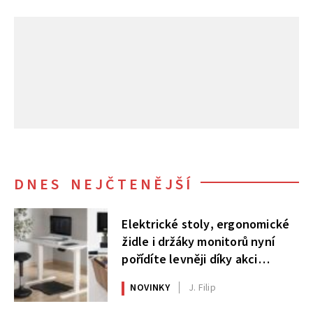
DNES NEJČTENĚJŠÍ
Elektrické stoly, ergonomické
židle i držáky monitorů nyní
pořídíte levněji díky akci
AlzaErgo
NOVINKY
J. Filip