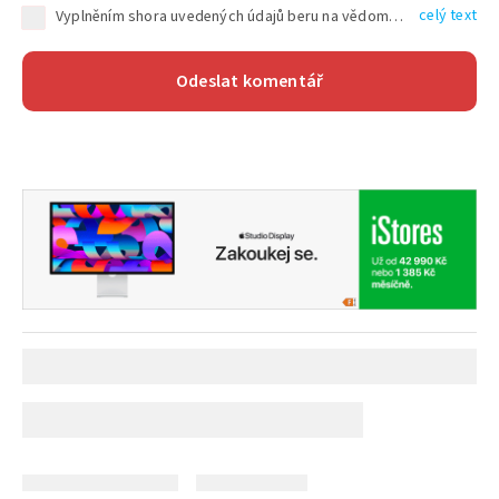
celý text
Vyplněním shora uvedených údajů beru na vědomí, že společnost TEXT FACTORY s.r.o., sídlem Brno, Durďákova 336/29, Černá Pole, PSČ: 613 00, IČ: 06157831, zapsané u Krajského soudu v Brně, oddíl C, vložka 100399, bude zpracovávat mé osobní údaje uvedené v rámci mnou vyplněného registračního formuláře na základě oprávněných zájmů TEXT FACTORY s.r.o. dle čl. 6 odst. 1 písm. f) GDPR a pro splnění právních povinností (čl. 6 odst. 1 písm. c) GDPR), a to pro tyto účely: nezbytnost zajistit oprávnění návštěvníka webových stránek provozovaných společností TEXT FACTORY s.r.o. přispívat aktivně ke zveřejněným článkům nebo v rámci diskusních fór a výkon práv TEXT FACTORY s.r.o. jako administrátora těchto diskusních fór. Více informací o zpracování osobních údajů a právech lze nalézt v