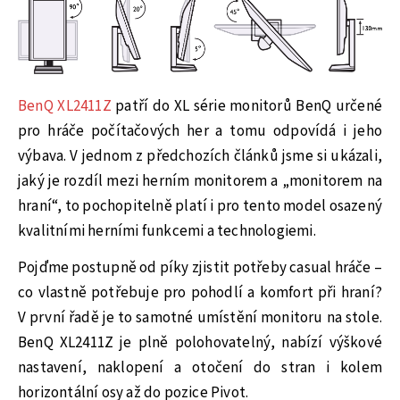
BenQ XL2411Z
patří do XL série monitorů BenQ určené
pro hráče počítačových her a tomu odpovídá i jeho
výbava. V jednom z předchozích článků jsme si ukázali,
jaký je rozdíl mezi herním monitorem a „monitorem na
hraní“, to pochopitelně platí i pro tento model osazený
kvalitními herními funkcemi a technologiemi.
Pojďme postupně od píky zjistit potřeby casual hráče –
co vlastně potřebuje pro pohodlí a komfort při hraní?
V první řadě je to samotné umístění monitoru na stole.
BenQ XL2411Z je plně polohovatelný, nabízí výškové
nastavení, naklopení a otočení do stran i kolem
horizontální osy až do pozice Pivot.