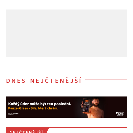
DNES NEJČTENĚJŠÍ
NEJČTENĚJŠÍ