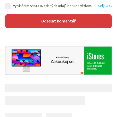
celý text
Vyplněním shora uvedených údajů beru na vědomí, že společnost TEXT FACTORY s.r.o., sídlem Brno, Durďákova 336/29, Černá Pole, PSČ: 613 00, IČ: 06157831, zapsané u Krajského soudu v Brně, oddíl C, vložka 100399, bude zpracovávat mé osobní údaje uvedené v rámci mnou vyplněného registračního formuláře na základě oprávněných zájmů TEXT FACTORY s.r.o. dle čl. 6 odst. 1 písm. f) GDPR a pro splnění právních povinností (čl. 6 odst. 1 písm. c) GDPR), a to pro tyto účely: nezbytnost zajistit oprávnění návštěvníka webových stránek provozovaných společností TEXT FACTORY s.r.o. přispívat aktivně ke zveřejněným článkům nebo v rámci diskusních fór a výkon práv TEXT FACTORY s.r.o. jako administrátora těchto diskusních fór. Více informací o zpracování osobních údajů a právech lze nalézt v