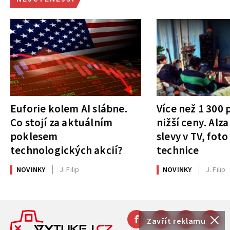
Euforie kolem AI slábne.
Více než 1 300
Co stojí za aktuálním
nižší ceny. Alza
poklesem
slevy v TV, foto
technologických akcií?
technice
NOVINKY
J. Filip
NOVINKY
J. Filip
Zavřít reklamu