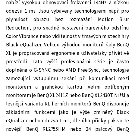
nabízí vysokou obnovovací frekvenci 144Hz a nízkou
odezvu 1 ms. Jsou vybaveny technologiemi např. pro
plynulost obrazu bez rozmazání Motion Blur
Reduction, pro snadné nastavení barevného odstínu
Color Vibrance nebo viditelnost v tmavých místech hry
Black eQualizer. Velkou výhodou monitorů řady BenQ
XL je propracovaná ergonomie a uživatelsky přívětivé
prostředí. Tato vyšší profesionální série je často
doplněna o G-SYNC nebo AMD FreeSync, technologie
zamezující vstupnímu sekání při komunikaci mezi
monitorem a grafickou kartou. Velmi oblíbeným
monitorem je BenQ XL2411Z nebo BenQ XL2430T. Nižší a
levnější varianta RL herních monitorů BenQ disponuje
základními funkcemi jako je výše zmíněný Black
eQualizer nebo odezva 1 ms, dle úhlopříčky pak volte
novější BenQ RL2755HM nebo 24 palcový BenQ