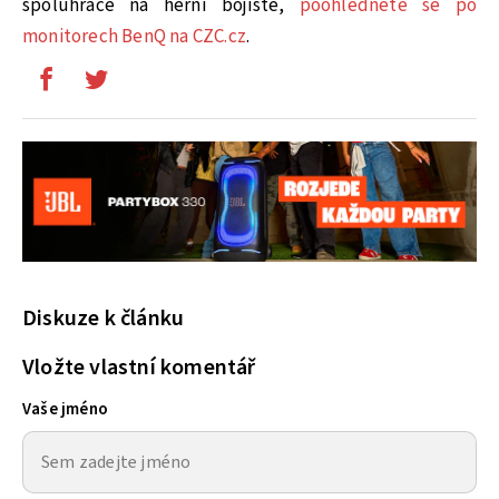
spoluhráče na herní bojiště,
poohlédněte se po
monitorech BenQ na CZC.cz
.
Diskuze k článku
Vložte vlastní komentář
Vaše jméno