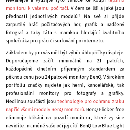
Neváhejte a využijte tyto Vánoce ke koupi
lepšího
monitoru k vašemu počítači
. V čem se liší a jaké jsou
přednosti jednotlivých modelů? Na své si přijde
zarputilý hráč počítačových her, grafik a nadšený
fotograf a taky táta s mamkou hledající kvalitního
společníka pro práci či surfování po internetu.
Základem by pro vás měl být výběr úhlopříčky displeje.
Doporučujeme začít minimálně na 21 palcích,
každopádně dnešním příjemným standardem za
pěknou cenu jsou 24 palcové monitory BenQ. V širokém
portfóliu značky najdete jak herní, kancelářské, tak
profesionální monitory pro fotografy a grafiky.
Nedílnou součástí jsou
technologie pro ochranu zraku
napříč všemi modely BenQ monitorů
. BenQ Flicker-free
eliminuje blikání na pozadí monitoru, které vy sice
nevidíte, nicméně vaše oči jej cítí. BenQ Low Blue Light