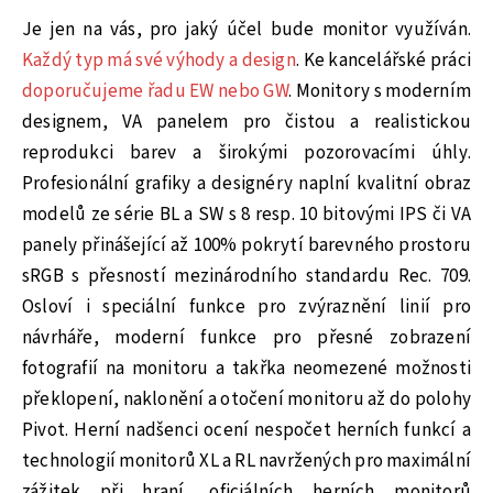
Je jen na vás, pro jaký účel bude monitor využíván.
Každý typ má své výhody a design
. Ke kancelářské práci
doporučujeme řadu EW nebo GW
. Monitory s moderním
designem, VA panelem pro čistou a realistickou
reprodukci barev a širokými pozorovacími úhly.
Profesionální grafiky a designéry naplní kvalitní obraz
modelů ze série BL a SW s 8 resp. 10 bitovými IPS či VA
panely přinášející až 100% pokrytí barevného prostoru
sRGB s přesností mezinárodního standardu Rec. 709.
Osloví i speciální funkce pro zvýraznění linií pro
návrháře, moderní funkce pro přesné zobrazení
fotografií na monitoru a takřka neomezené možnosti
překlopení, naklonění a otočení monitoru až do polohy
Pivot. Herní nadšenci ocení nespočet herních funkcí a
technologií monitorů XL a RL navržených pro maximální
zážitek při hraní, oficiálních herních monitorů