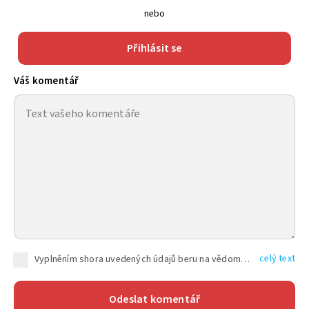
nebo
Přihlásit se
Váš komentář
celý text
Vyplněním shora uvedených údajů beru na vědomí, že společnost TEXT FACTORY s.r.o., sídlem Brno, Durďákova 336/29, Černá Pole, PSČ: 613 00, IČ: 06157831, zapsané u Krajského soudu v Brně, oddíl C, vložka 100399, bude zpracovávat mé osobní údaje uvedené v rámci mnou vyplněného registračního formuláře na základě oprávněných zájmů TEXT FACTORY s.r.o. dle čl. 6 odst. 1 písm. f) GDPR a pro splnění právních povinností (čl. 6 odst. 1 písm. c) GDPR), a to pro tyto účely: nezbytnost zajistit oprávnění návštěvníka webových stránek provozovaných společností TEXT FACTORY s.r.o. přispívat aktivně ke zveřejněným článkům nebo v rámci diskusních fór a výkon práv TEXT FACTORY s.r.o. jako administrátora těchto diskusních fór. Více informací o zpracování osobních údajů a právech lze nalézt v