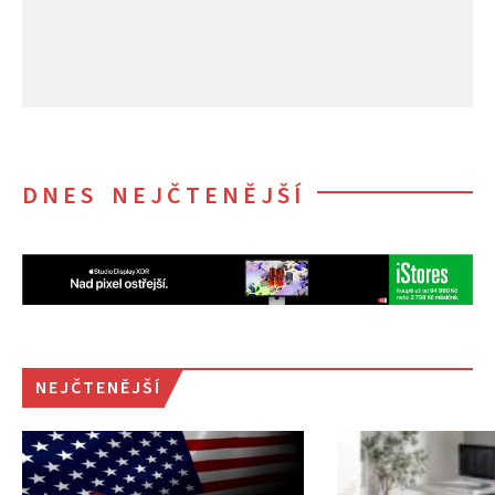
DNES NEJČTENĚJŠÍ
NEJČTENĚJŠÍ