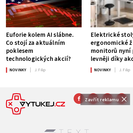
Euforie kolem AI slábne.
Elektrické stol
Co stojí za aktuálním
ergonomické ži
poklesem
monitorů nyní 
technologických akcií?
levněji díky ak
NOVINKY
J. Filip
NOVINKY
J. Filip
Zavřít reklamu