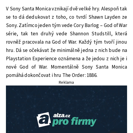
V Sony Santa Monica vznikají dvě velké hry. Alespoň tak
se to dá dedukovat z toho, co tvrdí Shawn Layden ze
Sony. Zatímco jeden tým vede Cory Barlog – God of War
série, tak ten druhý vede Shannon Studstill, která
rovněž pracovala na God of War. Každý tým tvoří jinou
hru. Dá se očekávat že minimálně jedna z nich bude na
Playstation Experience oznámena a že jedou z nich je i
nové God of War. Momentálně Sony Santa Monica
pomáhá dokončovat i hru The Order: 1886.
Reklama