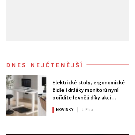
DNES NEJČTENĚJŠÍ
Elektrické stoly, ergonomické
židle i držáky monitorů nyní
pořídíte levněji díky akci
AlzaErgo
NOVINKY
J. Filip