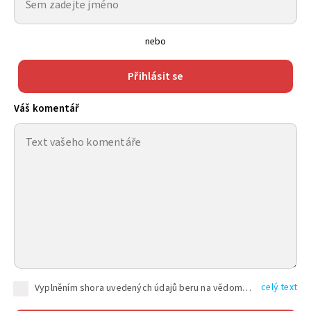
nebo
Přihlásit se
Váš komentář
celý text
Vyplněním shora uvedených údajů beru na vědomí, že společnost TEXT FACTORY s.r.o., sídlem Brno, Durďákova 336/29, Černá Pole, PSČ: 613 00, IČ: 06157831, zapsané u Krajského soudu v Brně, oddíl C, vložka 100399, bude zpracovávat mé osobní údaje uvedené v rámci mnou vyplněného registračního formuláře na základě oprávněných zájmů TEXT FACTORY s.r.o. dle čl. 6 odst. 1 písm. f) GDPR a pro splnění právních povinností (čl. 6 odst. 1 písm. c) GDPR), a to pro tyto účely: nezbytnost zajistit oprávnění návštěvníka webových stránek provozovaných společností TEXT FACTORY s.r.o. přispívat aktivně ke zveřejněným článkům nebo v rámci diskusních fór a výkon práv TEXT FACTORY s.r.o. jako administrátora těchto diskusních fór. Více informací o zpracování osobních údajů a právech lze nalézt v