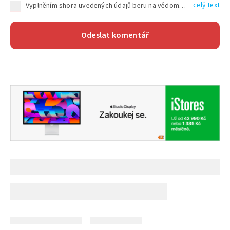
celý text
Vyplněním shora uvedených údajů beru na vědomí, že společnost TEXT FACTORY s.r.o., sídlem Brno, Durďákova 336/29, Černá Pole, PSČ: 613 00, IČ: 06157831, zapsané u Krajského soudu v Brně, oddíl C, vložka 100399, bude zpracovávat mé osobní údaje uvedené v rámci mnou vyplněného registračního formuláře na základě oprávněných zájmů TEXT FACTORY s.r.o. dle čl. 6 odst. 1 písm. f) GDPR a pro splnění právních povinností (čl. 6 odst. 1 písm. c) GDPR), a to pro tyto účely: nezbytnost zajistit oprávnění návštěvníka webových stránek provozovaných společností TEXT FACTORY s.r.o. přispívat aktivně ke zveřejněným článkům nebo v rámci diskusních fór a výkon práv TEXT FACTORY s.r.o. jako administrátora těchto diskusních fór. Více informací o zpracování osobních údajů a právech lze nalézt v