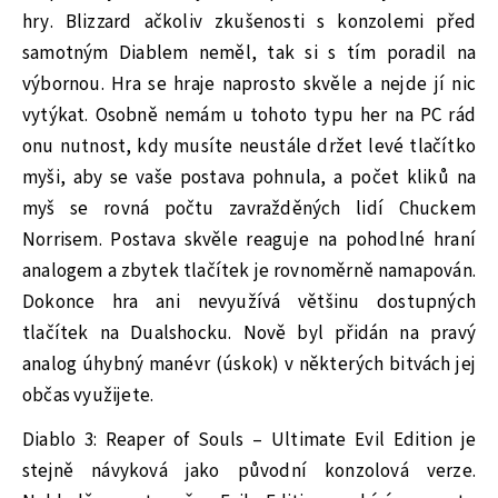
hry. Blizzard ačkoliv zkušenosti s konzolemi před
samotným Diablem neměl, tak si s tím poradil na
výbornou. Hra se hraje naprosto skvěle a nejde jí nic
vytýkat. Osobně nemám u tohoto typu her na PC rád
onu nutnost, kdy musíte neustále držet levé tlačítko
myši, aby se vaše postava pohnula, a počet kliků na
myš se rovná počtu zavražděných lidí Chuckem
Norrisem. Postava skvěle reaguje na pohodlné hraní
analogem a zbytek tlačítek je rovnoměrně namapován.
Dokonce hra ani nevyužívá většinu dostupných
tlačítek na Dualshocku. Nově byl přidán na pravý
analog úhybný manévr (úskok) v některých bitvách jej
občas využijete.
Diablo 3: Reaper of Souls – Ultimate Evil Edition je
stejně návyková jako původní konzolová verze.