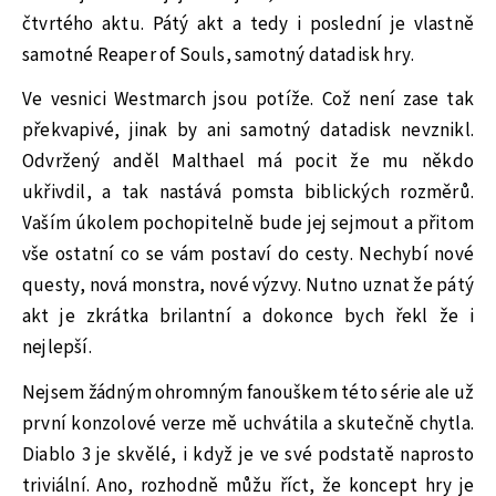
čtvrtého aktu. Pátý akt a tedy i poslední je vlastně
samotné Reaper of Souls, samotný datadisk hry.
Ve vesnici Westmarch jsou potíže. Což není zase tak
překvapivé, jinak by ani samotný datadisk nevznikl.
Odvržený anděl Malthael má pocit že mu někdo
ukřivdil, a tak nastává pomsta biblických rozměrů.
Vaším úkolem pochopitelně bude jej sejmout a přitom
vše ostatní co se vám postaví do cesty. Nechybí nové
questy, nová monstra, nové výzvy. Nutno uznat že pátý
akt je zkrátka brilantní a dokonce bych řekl že i
nejlepší.
Nejsem žádným ohromným fanouškem této série ale už
první konzolové verze mě uchvátila a skutečně chytla.
Diablo 3 je skvělé, i když je ve své podstatě naprosto
triviální. Ano, rozhodně můžu říct, že koncept hry je