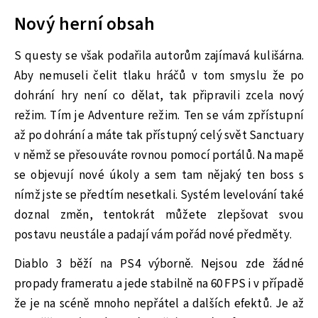
Nový herní obsah
S questy se však podařila autorům zajímavá kulišárna.
Aby nemuseli čelit tlaku hráčů v tom smyslu že po
dohrání hry není co dělat, tak připravili zcela nový
režim. Tím je Adventure režim. Ten se vám zpřístupní
až po dohrání a máte tak přístupný celý svět Sanctuary
v němž se přesouváte rovnou pomocí portálů. Na mapě
se objevují nové úkoly a sem tam nějaký ten boss s
nímž jste se předtím nesetkali. Systém levelování také
doznal změn, tentokrát můžete zlepšovat svou
postavu neustále a padají vám pořád nové předměty.
Diablo 3 běží na PS4 výborně. Nejsou zde žádné
propady frameratu a jede stabilně na 60 FPS i v případě
že je na scéně mnoho nepřátel a dalších efektů. Je až