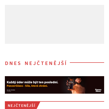
DNES NEJČTENĚJŠÍ
NEJČTENĚJŠÍ