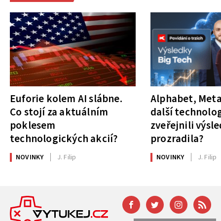
Euforie kolem AI slábne.
Alphabet, Meta
Co stojí za aktuálním
další technolog
poklesem
zveřejnili výsl
technologických akcií?
prozradila?
NOVINKY
J. Filip
NOVINKY
J. Filip