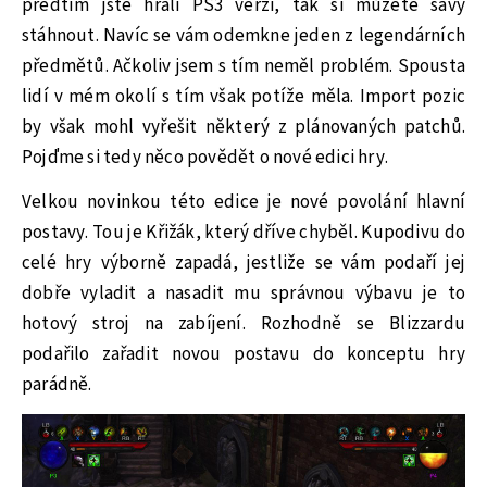
předtím jste hráli PS3 verzi, tak si můžete savy
stáhnout. Navíc se vám odemkne jeden z legendárních
předmětů. Ačkoliv jsem s tím neměl problém. Spousta
lidí v mém okolí s tím však potíže měla. Import pozic
by však mohl vyřešit některý z plánovaných patchů.
Pojďme si tedy něco povědět o nové edici hry.
Velkou novinkou této edice je nové povolání hlavní
postavy. Tou je Křižák, který dříve chyběl. Kupodivu do
celé hry výborně zapadá, jestliže se vám podaří jej
dobře vyladit a nasadit mu správnou výbavu je to
hotový stroj na zabíjení. Rozhodně se Blizzardu
podařilo zařadit novou postavu do konceptu hry
parádně.