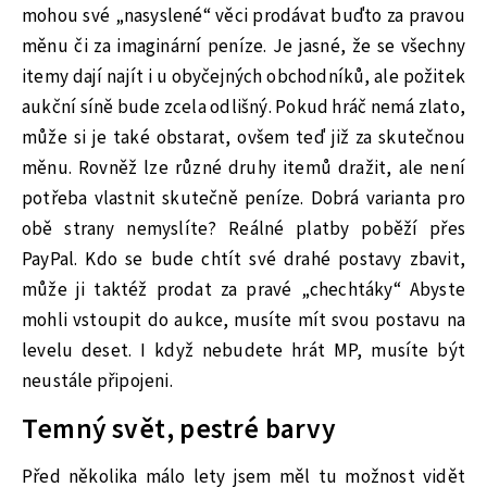
mohou své „nasyslené“ věci prodávat buďto za pravou
měnu či za imaginární peníze. Je jasné, že se všechny
itemy dají najít i u obyčejných obchodníků, ale požitek
aukční síně bude zcela odlišný. Pokud hráč nemá zlato,
může si je také obstarat, ovšem teď již za skutečnou
měnu. Rovněž lze různé druhy itemů dražit, ale není
potřeba vlastnit skutečně peníze. Dobrá varianta pro
obě strany nemyslíte? Reálné platby poběží přes
PayPal. Kdo se bude chtít své drahé postavy zbavit,
může ji taktéž prodat za pravé „chechtáky“ Abyste
mohli vstoupit do aukce, musíte mít svou postavu na
levelu deset. I když nebudete hrát MP, musíte být
neustále připojeni.
Temný svět, pestré barvy
Před několika málo lety jsem měl tu možnost vidět