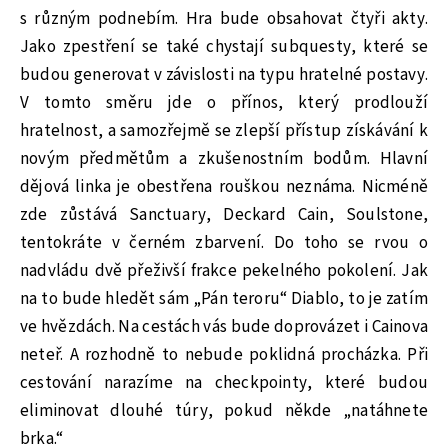
s různým podnebím. Hra bude obsahovat čtyři akty.
Jako zpestření se také chystají subquesty, které se
budou generovat v závislosti na typu hratelné postavy.
V tomto směru jde o přínos, který prodlouží
hratelnost, a samozřejmě se zlepší přístup získávání k
novým předmětům a zkušenostním bodům. Hlavní
dějová linka je obestřena rouškou neznáma. Nicméně
zde zůstává Sanctuary, Deckard Cain, Soulstone,
tentokráte v černém zbarvení. Do toho se rvou o
nadvládu dvě přeživší frakce pekelného pokolení. Jak
na to bude hledět sám „Pán teroru“ Diablo, to je zatím
ve hvězdách. Na cestách vás bude doprovázet i Cainova
neteř. A rozhodně to nebude poklidná procházka. Při
cestování narazíme na checkpointy, které budou
eliminovat dlouhé túry, pokud někde „natáhnete
brka.“