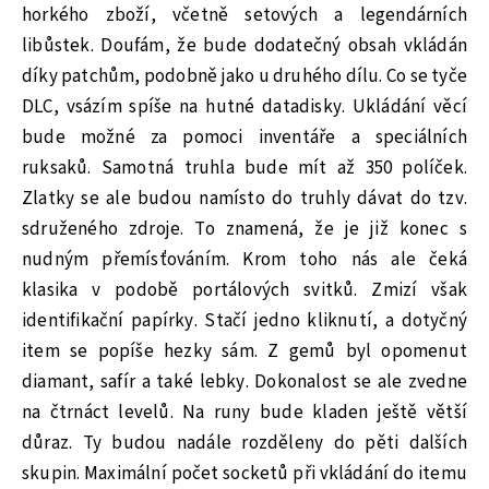
horkého zboží, včetně setových a legendárních
libůstek. Doufám, že bude dodatečný obsah vkládán
díky patchům, podobně jako u druhého dílu. Co se tyče
DLC, vsázím spíše na hutné datadisky. Ukládání věcí
bude možné za pomoci inventáře a speciálních
ruksaků. Samotná truhla bude mít až 350 políček.
Zlatky se ale budou namísto do truhly dávat do tzv.
sdruženého zdroje. To znamená, že je již konec s
nudným přemísťováním. Krom toho nás ale čeká
klasika v podobě portálových svitků. Zmizí však
identifikační papírky. Stačí jedno kliknutí, a dotyčný
item se popíše hezky sám. Z gemů byl opomenut
diamant, safír a také lebky. Dokonalost se ale zvedne
na čtrnáct levelů. Na runy bude kladen ještě větší
důraz. Ty budou nadále rozděleny do pěti dalších
skupin. Maximální počet socketů při vkládání do itemu