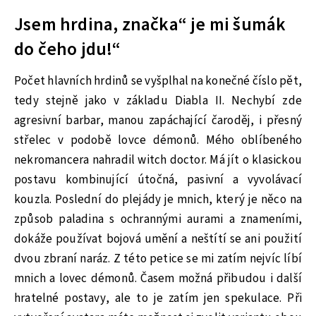
Jsem hrdina, značka“ je mi šumák
do čeho jdu!“
Počet hlavních hrdinů se vyšplhal na konečné číslo pět,
tedy stejně jako v základu Diabla II. Nechybí zde
agresivní barbar, manou zapáchající čaroděj, i přesný
střelec v podobě lovce démonů. Mého oblíbeného
nekromancera nahradil witch doctor. Má jít o klasickou
postavu kombinující útočná, pasivní a vyvolávací
kouzla. Poslední do plejády je mnich, který je něco na
způsob paladina s ochrannými aurami a znameními,
dokáže používat bojová umění a neštítí se ani použití
dvou zbraní naráz. Z této petice se mi zatím nejvíc líbí
mnich a lovec démonů. Časem možná přibudou i další
hratelné postavy, ale to je zatím jen spekulace. Při