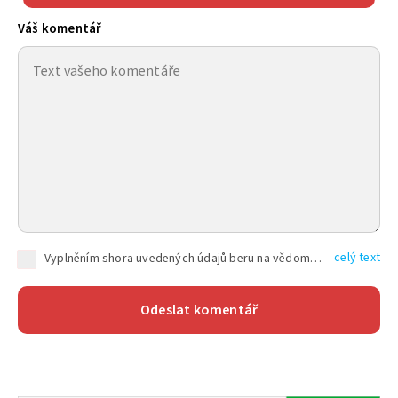
Váš komentář
celý text
Vyplněním shora uvedených údajů beru na vědomí, že společnost TEXT FACTORY s.r.o., sídlem Brno, Durďákova 336/29, Černá Pole, PSČ: 613 00, IČ: 06157831, zapsané u Krajského soudu v Brně, oddíl C, vložka 100399, bude zpracovávat mé osobní údaje uvedené v rámci mnou vyplněného registračního formuláře na základě oprávněných zájmů TEXT FACTORY s.r.o. dle čl. 6 odst. 1 písm. f) GDPR a pro splnění právních povinností (čl. 6 odst. 1 písm. c) GDPR), a to pro tyto účely: nezbytnost zajistit oprávnění návštěvníka webových stránek provozovaných společností TEXT FACTORY s.r.o. přispívat aktivně ke zveřejněným článkům nebo v rámci diskusních fór a výkon práv TEXT FACTORY s.r.o. jako administrátora těchto diskusních fór. Více informací o zpracování osobních údajů a právech lze nalézt v