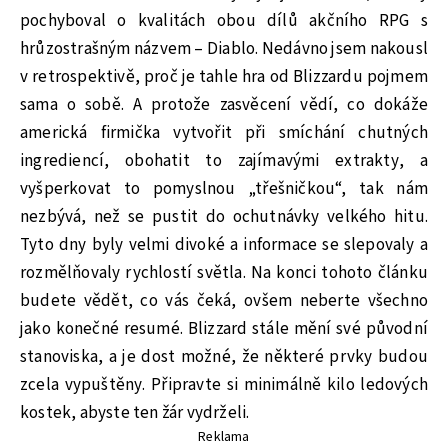
pochyboval o kvalitách obou dílů akčního RPG s
hrůzostrašným názvem – Diablo. Nedávno jsem nakousl
v retrospektivě, proč je tahle hra od Blizzardu pojmem
sama o sobě. A protože zasvěcení vědí, co dokáže
americká firmička vytvořit při smíchání chutných
ingrediencí, obohatit to zajímavými extrakty, a
vyšperkovat to pomyslnou „třešničkou“, tak nám
nezbývá, než se pustit do ochutnávky velkého hitu.
Tyto dny byly velmi divoké a informace se slepovaly a
rozmělňovaly rychlostí světla. Na konci tohoto článku
budete vědět, co vás čeká, ovšem neberte všechno
jako konečné resumé. Blizzard stále mění své původní
stanoviska, a je dost možné, že některé prvky budou
zcela vypuštěny. Připravte si minimálně kilo ledových
kostek, abyste ten žár vydrželi.
Reklama