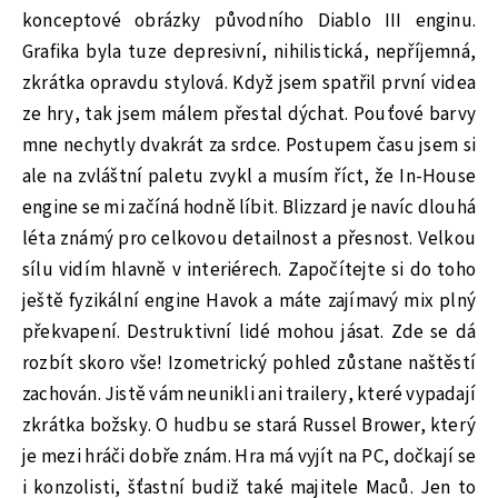
konceptové obrázky původního Diablo III enginu.
Grafika byla tuze depresivní, nihilistická, nepříjemná,
zkrátka opravdu stylová. Když jsem spatřil první videa
ze hry, tak jsem málem přestal dýchat. Pouťové barvy
mne nechytly dvakrát za srdce. Postupem času jsem si
ale na zvláštní paletu zvykl a musím říct, že In-House
engine se mi začíná hodně líbit. Blizzard je navíc dlouhá
léta známý pro celkovou detailnost a přesnost. Velkou
sílu vidím hlavně v interiérech. Započítejte si do toho
ještě fyzikální engine Havok a máte zajímavý mix plný
překvapení. Destruktivní lidé mohou jásat. Zde se dá
rozbít skoro vše! Izometrický pohled zůstane naštěstí
zachován. Jistě vám neunikli ani trailery, které vypadají
zkrátka božsky. O hudbu se stará Russel Brower, který
je mezi hráči dobře znám. Hra má vyjít na PC, dočkají se
i konzolisti, šťastní budiž také majitele Maců. Jen to