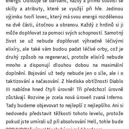
energii. Odlišuje se barvami, názvy a přímo souvisí se
skilly a atributy, které se využijí při hře. Jedinou
výjimku tvoří lovec, který má svou energii rozdělenou
na dvě části, útočnou a obranou. Každý z hrdinů si ji
může doplňovat za pomoci svých schopností. Samotný
život se už nebude doplňovat výhradně léčivými
elixíry, ale také vám budou padat léčivé orby, což je
druhý způsob na regeneraci, protože elixírů nebude
mnoho a disponují dlouhou dobou na maximální
doplnění. Bojování už tedy nebude jen o síle, ale i o
taktizování a načasování. Z hlediska obtížnosti Diablo
III nabídne hned čtyři úrovně! Tři předchozí úrovně
zůstávají. Rozvine je zcela nová úroveň zvaná Inferno.
Tady budeme objevovat to nejlepší z nejlepšího. Ani si
nedovedu představit těžkosti tohoto levelu, protože
pokud jste umírali už při absolvování Hell, tohle bude