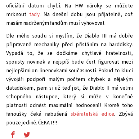
oficiální datum chybí. Na HW nároky se můžete
mrknout
tady
. Na dnešní dobu jsou přijatelné, což
masám nadrženým fandům musí vyhovovat.
Dle mého soudu si myslím, že Diablo III má dobře
připravené mechaniky před přistáním na harddisky.
Vypadá to, že se dočkáme chytlavé hratelnosti,
spousty novinek a nejspíš bude čert figurovat mezi
nejlepšími on-linenovkami současnosti. Pokud to kluci
vývojáři podpoří malým počtem chybek a nějakým
datadiskem, jsem si už teď jist, že Diablo II má velmi
schopného nástupce, který si může v konečné
platnosti odnést maximální hodnocení! Kromě toho
fanoušky čeká nabušená
sběratelská edice
. Zbývá
pouze jediné. ČEKAT!!!