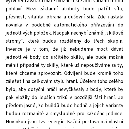
vytvoření avatara máte možnost si zvolit variantu obou
pohlaví. Mezi základní atributy bude patřit síla,
přesnost, vitalita, obrana a duševní síla. Zde nastala
novinka v podobně automatického přiřazování do
jednotlivých položek. Naopak nechybí známé „skillové
stromy“, které budou rozděleny do třech skupin.
Invence je v tom, že již nebudeme moct dávat
jednotlivé body do určitého skillu, ale bude možné
měnit případně ty skilly, které už nepoužíváme za ty,
které chceme zprovoznit. Odvíjení bude kromě toho
záležet i na celkovém stylu hraní. Účelem toho celého
bylo, aby dotyční hráči nevyčkávaly s body, které by
pak vložily do lepších triků v pozdější fázi hraní. Je
předem jasné, že buildů bude hodně a jejich varianty
budou rozmanité a smysluplné pro každého jedince.
Novinkou jsou tzv. energie. Každá postava má vlastní