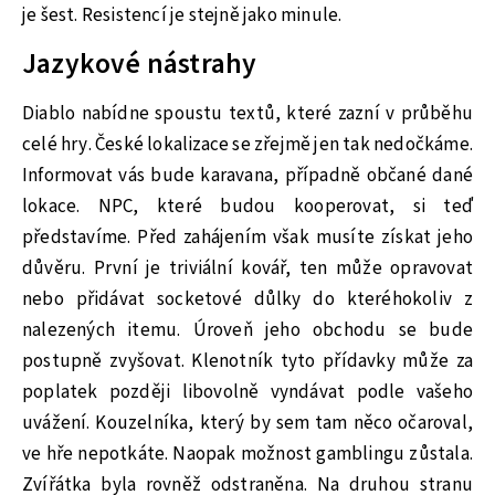
je šest. Resistencí je stejně jako minule.
Jazykové nástrahy
Diablo nabídne spoustu textů, které zazní v průběhu
celé hry. České lokalizace se zřejmě jen tak nedočkáme.
Informovat vás bude karavana, případně občané dané
lokace. NPC, které budou kooperovat, si teď
představíme. Před zahájením však musíte získat jeho
důvěru. První je triviální kovář, ten může opravovat
nebo přidávat socketové důlky do kteréhokoliv z
nalezených itemu. Úroveň jeho obchodu se bude
postupně zvyšovat. Klenotník tyto přídavky může za
poplatek později libovolně vyndávat podle vašeho
uvážení. Kouzelníka, který by sem tam něco očaroval,
ve hře nepotkáte. Naopak možnost gamblingu zůstala.
Zvířátka byla rovněž odstraněna. Na druhou stranu