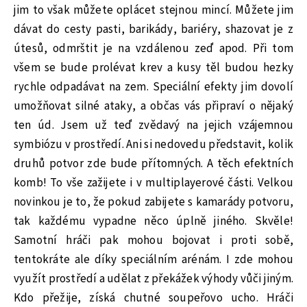
jim to však můžete oplácet stejnou mincí. Můžete jim
dávat do cesty pasti, barikády, bariéry, shazovat je z
útesů, odmrštit je na vzdálenou zeď apod. Při tom
všem se bude prolévat krev a kusy těl budou hezky
rychle odpadávat na zem. Speciální efekty jim dovolí
umožňovat silné ataky, a občas vás připraví o nějaký
ten úd. Jsem už teď zvědavý na jejich vzájemnou
symbiózu v prostředí. Ani si nedovedu představit, kolik
druhů potvor zde bude přítomných. A těch efektních
komb! To vše zažijete i v multiplayerové části. Velkou
novinkou je to, že pokud zabijete s kamarády potvoru,
tak každému vypadne něco úplně jiného. Skvěle!
Samotní hráči pak mohou bojovat i proti sobě,
tentokráte ale díky speciálním arénám. I zde mohou
využít prostředí a udělat z překážek výhody vůči jiným.
Kdo přežije, získá chutné soupeřovo ucho. Hráči