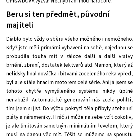
OPRAVDOVÁ výzva! Nechybí ani mód hardcore.
Beru si ten předmět, původní
majiteli
Diablo bylo vždy o sběru všeho možného i nemožného.
Když jste měli primární vybavení na sobě, najednou se
probudila touha mít v záloze další a další vrstvy
brnění, zbraní, dostatek lektvarů atd. Mamon, který až
nelidsky hnal nováčka i bitvami zoceleného reka vpřed,
byl a je stále hnacím motorem celé série. Ani já jsem se
tohoto chytře vymyšleného systému nikdy úplně
nenabažil. Automatické generování nás zcela pohltí,
tím jsem si jist. Do výčtu pokrytí těla přibyly stehenní
pláty a nárameníky. Hráč si může na sebe vzít cokoliv,
je ale limitován samotným minimálním levelem, který
musí na danou věc mít. Těšit se můžeme na spoustu