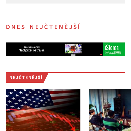
DNES NEJČTENĚJŠÍ
NEJČTENĚJŠÍ