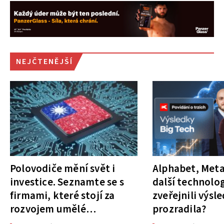
NEJČTENĚJŠÍ
Polovodiče mění svět i
Alphabet, Meta
investice. Seznamte se s
další technolog
firmami, které stojí za
zveřejnili výsl
rozvojem umělé
prozradila?
inteligence