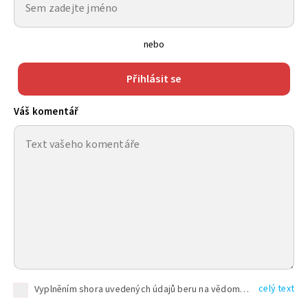
nebo
Přihlásit se
Váš komentář
celý text
Vyplněním shora uvedených údajů beru na vědomí, že společnost TEXT FACTORY s.r.o., sídlem Brno, Durďákova 336/29, Černá Pole, PSČ: 613 00, IČ: 06157831, zapsané u Krajského soudu v Brně, oddíl C, vložka 100399, bude zpracovávat mé osobní údaje uvedené v rámci mnou vyplněného registračního formuláře na základě oprávněných zájmů TEXT FACTORY s.r.o. dle čl. 6 odst. 1 písm. f) GDPR a pro splnění právních povinností (čl. 6 odst. 1 písm. c) GDPR), a to pro tyto účely: nezbytnost zajistit oprávnění návštěvníka webových stránek provozovaných společností TEXT FACTORY s.r.o. přispívat aktivně ke zveřejněným článkům nebo v rámci diskusních fór a výkon práv TEXT FACTORY s.r.o. jako administrátora těchto diskusních fór. Více informací o zpracování osobních údajů a právech lze nalézt v