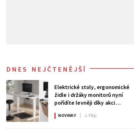
DNES NEJČTENĚJŠÍ
Elektrické stoly, ergonomické
židle i držáky monitorů nyní
pořídíte levněji díky akci
AlzaErgo
NOVINKY
J. Filip