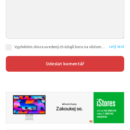
celý text
Vyplněním shora uvedených údajů beru na vědomí, že společnost TEXT FACTORY s.r.o., sídlem Brno, Durďákova 336/29, Černá Pole, PSČ: 613 00, IČ: 06157831, zapsané u Krajského soudu v Brně, oddíl C, vložka 100399, bude zpracovávat mé osobní údaje uvedené v rámci mnou vyplněného registračního formuláře na základě oprávněných zájmů TEXT FACTORY s.r.o. dle čl. 6 odst. 1 písm. f) GDPR a pro splnění právních povinností (čl. 6 odst. 1 písm. c) GDPR), a to pro tyto účely: nezbytnost zajistit oprávnění návštěvníka webových stránek provozovaných společností TEXT FACTORY s.r.o. přispívat aktivně ke zveřejněným článkům nebo v rámci diskusních fór a výkon práv TEXT FACTORY s.r.o. jako administrátora těchto diskusních fór. Více informací o zpracování osobních údajů a právech lze nalézt v