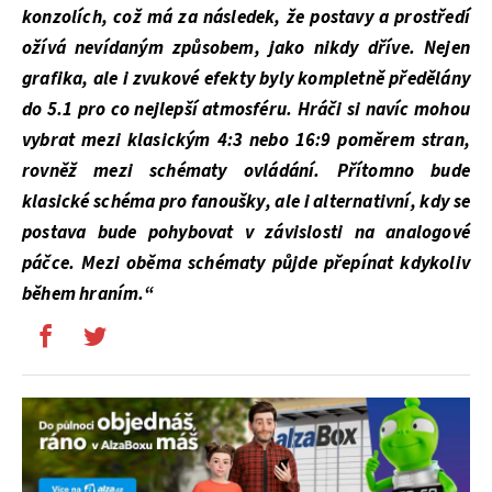
konzolích, což má za následek, že postavy a prostředí
ožívá nevídaným způsobem, jako nikdy dříve. Nejen
grafika, ale i zvukové efekty byly kompletně předělány
do 5.1 pro co nejlepší atmosféru. Hráči si navíc mohou
vybrat mezi klasickým 4:3 nebo 16:9 poměrem stran,
rovněž mezi schématy ovládání. Přítomno bude
klasické schéma pro fanoušky, ale i alternativní, kdy se
postava bude pohybovat v závislosti na analogové
páčce. Mezi oběma schématy půjde přepínat kdykoliv
během hraním.“