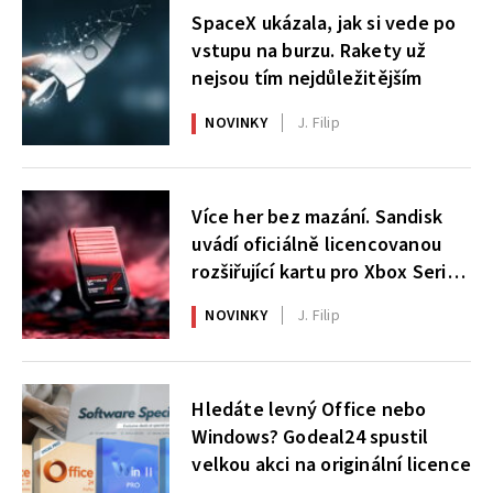
SpaceX ukázala, jak si vede po
vstupu na burzu. Rakety už
nejsou tím nejdůležitějším
NOVINKY
J. Filip
Více her bez mazání. Sandisk
uvádí oficiálně licencovanou
rozšiřující kartu pro Xbox Series
X|S
NOVINKY
J. Filip
Hledáte levný Office nebo
Windows? Godeal24 spustil
velkou akci na originální licence