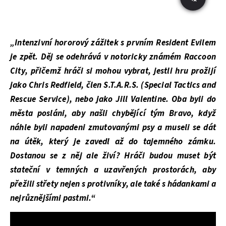
„Intenzivní hororový zážitek s prvním Resident Evilem
je zpět. Děj se odehrává v notoricky známém Raccoon
City, přičemž hráči si mohou vybrat, jestli hru prožijí
jako Chris Redfield, člen S.T.A.R.S. (Special Tactics and
Rescue Service), nebo jako Jill Valentine. Oba byli do
města posláni, aby našli chybějící tým Bravo, když
náhle byli napadeni zmutovanými psy a museli se dát
na útěk, který je zavedl až do tajemného zámku.
Dostanou se z něj ale živí? Hráči budou muset být
stateční v temných a uzavřených prostorách, aby
přežili střety nejen s protivníky, ale také s hádankami a
nejrůznějšími pastmi.“