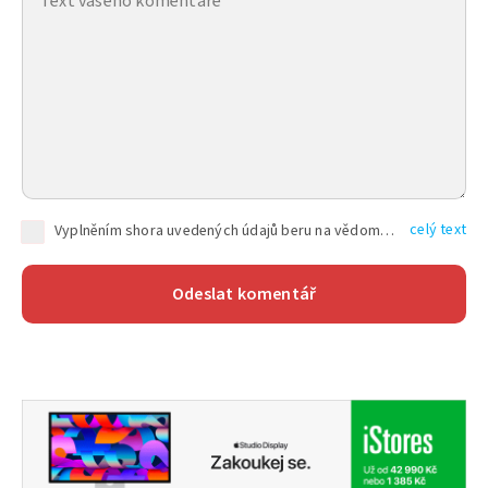
celý text
Vyplněním shora uvedených údajů beru na vědomí, že společnost TEXT FACTORY s.r.o., sídlem Brno, Durďákova 336/29, Černá Pole, PSČ: 613 00, IČ: 06157831, zapsané u Krajského soudu v Brně, oddíl C, vložka 100399, bude zpracovávat mé osobní údaje uvedené v rámci mnou vyplněného registračního formuláře na základě oprávněných zájmů TEXT FACTORY s.r.o. dle čl. 6 odst. 1 písm. f) GDPR a pro splnění právních povinností (čl. 6 odst. 1 písm. c) GDPR), a to pro tyto účely: nezbytnost zajistit oprávnění návštěvníka webových stránek provozovaných společností TEXT FACTORY s.r.o. přispívat aktivně ke zveřejněným článkům nebo v rámci diskusních fór a výkon práv TEXT FACTORY s.r.o. jako administrátora těchto diskusních fór. Více informací o zpracování osobních údajů a právech lze nalézt v