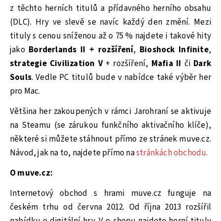
z těchto herních titulů a přídavného herního obsahu
(DLC). Hry ve slevě se navíc každý den změní. Mezi
tituly s cenou sníženou až o 75 % najdete i takové hity
jako
Borderlands II + rozšíření
,
Bioshock Infinite
,
strategie Civilization V
+ rozšíření,
Mafia II
či
Dark
Souls
. Vedle PC titulů bude v nabídce také výběr her
pro Mac.
Většina her zakoupených v rámci Jarohraní se aktivuje
na Steamu (se zárukou funkčního aktivačního klíče),
některé si můžete stáhnout přímo ze stránek muve.cz.
Návod, jak na to, najdete přímo na
stránkách obchodu
.
O muve.cz:
Internetový obchod s hrami muve.cz funguje na
českém trhu od června 2012. Od října 2013 rozšířil
nabídku o digitální hry. V e-shopu najdete herní tituly