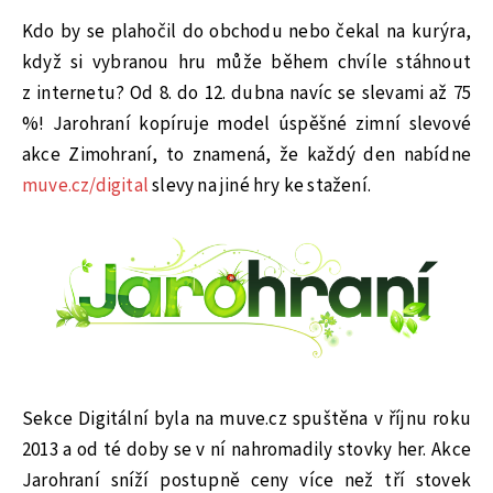
Kdo by se plahočil do obchodu nebo čekal na kurýra,
když si vybranou hru může během chvíle stáhnout
z internetu? Od 8. do 12. dubna navíc se slevami až 75
%! Jarohraní kopíruje model úspěšné zimní slevové
akce Zimohraní, to znamená, že každý den nabídne
muve.cz/digital
slevy na jiné hry ke stažení.
Sekce Digitální byla na muve.cz spuštěna v říjnu roku
2013 a od té doby se v ní nahromadily stovky her. Akce
Jarohraní sníží postupně ceny více než tří stovek