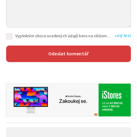
celý text
Vyplněním shora uvedených údajů beru na vědomí, že společnost TEXT FACTORY s.r.o., sídlem Brno, Durďákova 336/29, Černá Pole, PSČ: 613 00, IČ: 06157831, zapsané u Krajského soudu v Brně, oddíl C, vložka 100399, bude zpracovávat mé osobní údaje uvedené v rámci mnou vyplněného registračního formuláře na základě oprávněných zájmů TEXT FACTORY s.r.o. dle čl. 6 odst. 1 písm. f) GDPR a pro splnění právních povinností (čl. 6 odst. 1 písm. c) GDPR), a to pro tyto účely: nezbytnost zajistit oprávnění návštěvníka webových stránek provozovaných společností TEXT FACTORY s.r.o. přispívat aktivně ke zveřejněným článkům nebo v rámci diskusních fór a výkon práv TEXT FACTORY s.r.o. jako administrátora těchto diskusních fór. Více informací o zpracování osobních údajů a právech lze nalézt v