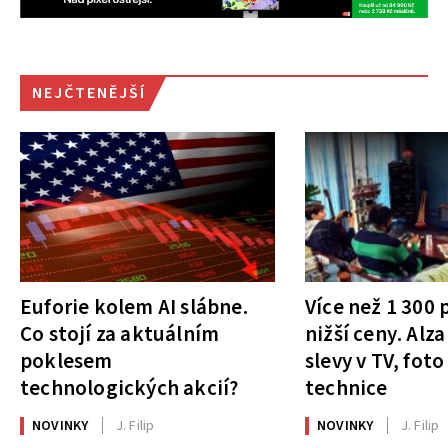
NEJČTENĚJŠÍ
Euforie kolem AI slábne.
Více než 1 300
Co stojí za aktuálním
nižší ceny. Alza
poklesem
slevy v TV, foto
technologických akcií?
technice
NOVINKY
J. Filip
NOVINKY
J. Filip