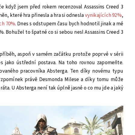
e když jsem před rokem recenzoval Assassins Creed 3
ěn, které hra přinesla a hra si odnesla
vynikajících 92%
,
ch 70%
. Dnes s odstupem času bych hodnotil jinak a mé
%. Bohužel to špatné co si sebou nesl Assassins Creed 3
 příběh, aspoň v samém začátku protože poprvé v sérii
s jako ústřední postava. Na toho rovnou zapomeňte.
novaného pracovníka Absterga. Ten díky novému typu
vzpomínek právě Desmonda Milese a díky tomu může
áta. U Absterga není tak úplně jasné o co mu jde a jaký