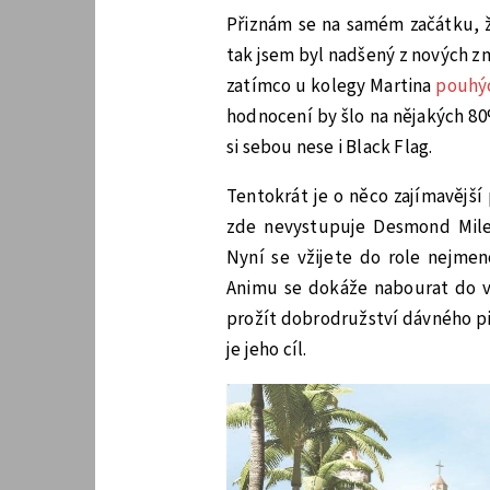
Přiznám se na samém začátku, ž
tak jsem byl nadšený z nových zm
zatímco u kolegy Martina
pouhý
hodnocení by šlo na nějakých 80
si sebou nese i Black Flag.
Tentokrát je o něco zajímavější
zde nevystupuje Desmond Mile
Nyní se vžijete do role nejme
Animu se dokáže nabourat do 
prožít dobrodružství dávného pir
je jeho cíl.