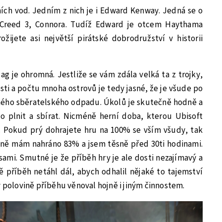
ních vod. Jedním z nich je i Edward Kenway. Jedná se o
s Creed 3, Connora. Tudíž Edward je otcem Haythama
žijete asi největší pirátské dobrodružství v historii
ag je ohromná. Jestliže se vám zdála velká ta z trojky,
sti a počtu mnoha ostrovů je tedy jasné, že je všude po
ého sběratelského odpadu. Úkolů je skutečně hodně a
co plnit a sbírat. Nicméně herní doba, kterou Ubisoft
. Pokud prý dohrajete hru na 100% se vším všudy, tak
lně mám nahráno 83% a jsem těsně před 30ti hodinami.
ami. Smutné je že příběh hry je ale dosti nezajímavý a
mě příběh netáhl dál, abych odhalil nějaké to tajemství
v polovině příběhu věnoval hojně i jiným činnostem.