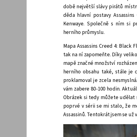
době největší slávy pirátů míst
děda hlavní postavy Assassin
Kenwaye. Společně s ním si pro
herního průmyslu.
Mapa Assassins Creed 4: Black Fl
tak na ní zapomeňte. Díky veliko
mapě značné množství rozházen
herního obsahu také, stále je 
proklamoval je zcela nesmyslná
vám zabere 80-100 hodin. Aktuá
Obrázek si tedy můžete udělat s
poprvé v sérii se mi stalo, že 
Assassinů. Tentokrát jsem se už 