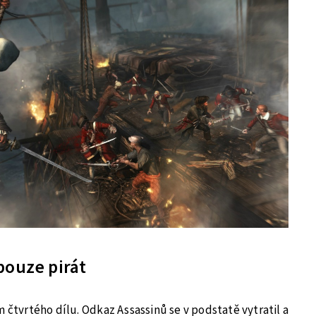
pouze pirát
m čtvrtého dílu. Odkaz Assassinů se v podstatě vytratil a