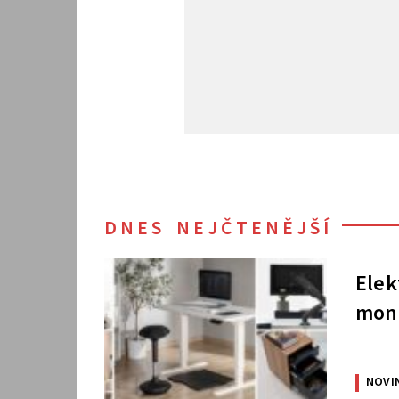
DNES NEJČTENĚJŠÍ
Elek
moni
NOVI