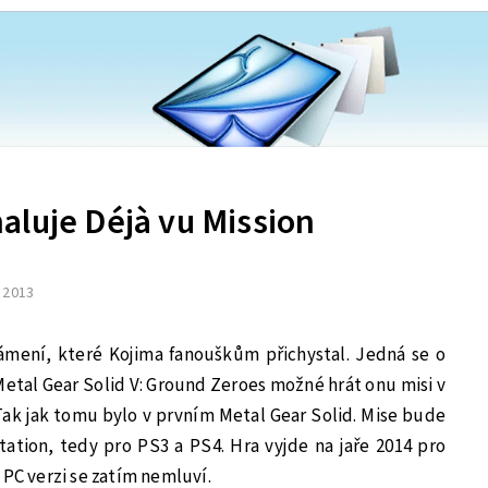
aluje Déjà vu Mission
. 2013
námení, které Kojima fanouškům přichystal. Jedná se o
 Metal Gear Solid V: Ground Zeroes možné hrát onu misi v
 Tak jak tomu bylo v prvním Metal Gear Solid. Mise bude
ation, tedy pro PS3 a PS4. Hra vyjde na jaře 2014 pro
 PC verzi se zatím nemluví.