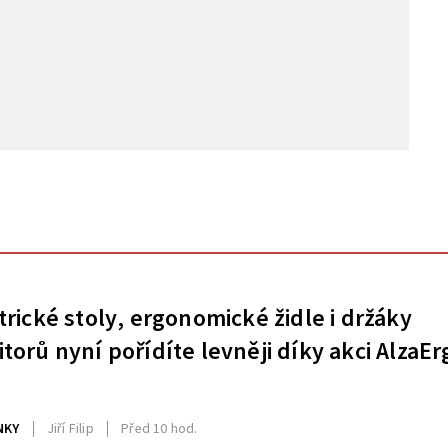
trické stoly, ergonomické židle i držáky
torů nyní pořídíte levněji díky akci AlzaEr
NKY
Jiří Filip
Před 10 hod.