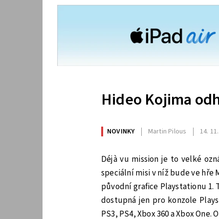
Hideo Kojima odh
NOVINKY
Martin Pilous
14. 11
Déjà vu mission je to velké oz
speciální misi v níž bude ve hře
původní grafice Playstationu 1.
dostupná jen pro konzole Playst
PS3, PS4, Xbox 360 a Xbox One. O