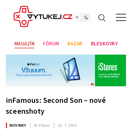
MAGAZÍN
FÓRUM
BAZAR
BLESKOVKY
inFamous: Second Son – nové
sceenshoty
NOVINKY
M. Pilous
15. 7. 2013