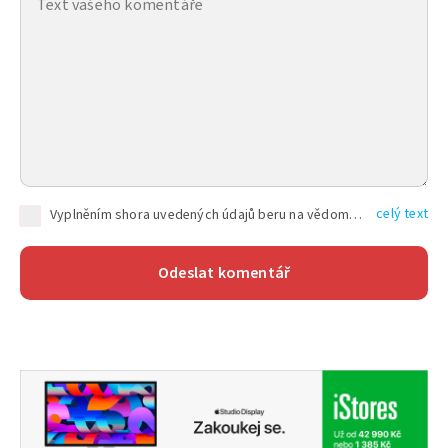
celý text
Vyplněním shora uvedených údajů beru na vědomí, že společnost TEXT FACTORY s.r.o., sídlem Brno, Durďákova 336/29, Černá Pole, PSČ: 613 00, IČ: 06157831, zapsané u Krajského soudu v Brně, oddíl C, vložka 100399, bude zpracovávat mé osobní údaje uvedené v rámci mnou vyplněného registračního formuláře na základě oprávněných zájmů TEXT FACTORY s.r.o. dle čl. 6 odst. 1 písm. f) GDPR a pro splnění právních povinností (čl. 6 odst. 1 písm. c) GDPR), a to pro tyto účely: nezbytnost zajistit oprávnění návštěvníka webových stránek provozovaných společností TEXT FACTORY s.r.o. přispívat aktivně ke zveřejněným článkům nebo v rámci diskusních fór a výkon práv TEXT FACTORY s.r.o. jako administrátora těchto diskusních fór. Více informací o zpracování osobních údajů a právech lze nalézt v