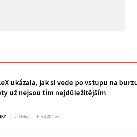
eX ukázala, jak si vede po vstupu na burz
ty už nejsou tím nejdůležitějším
NKY
Jiří Filip
Před 20 hod.