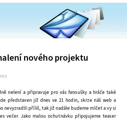
halení nového projektu
 2013
ně nelení a připravuje pro vás fanoušky a hráče také
de představen již dnes ve 21 hodin, skrze náš web a
 nevyzradili příliš, tak již nadále budeme mlčet a vy si
nes večer. Jako malou ochutnávku připojujeme teaser