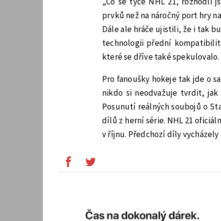
„Co se týče NHL 21, rozhodli j
prvků než na náročný port hry na 
Dále ale hráče ujistili, že i tak
technologii přední kompatibili
které se dříve také spekulovalo.
Pro fanoušky hokeje tak jde o s
nikdo si neodvažuje tvrdit, jak
Posunutí reálných soubojů o Sta
dílů z herní série. NHL 21 ofici
v říjnu. Předchozí díly vycházely 