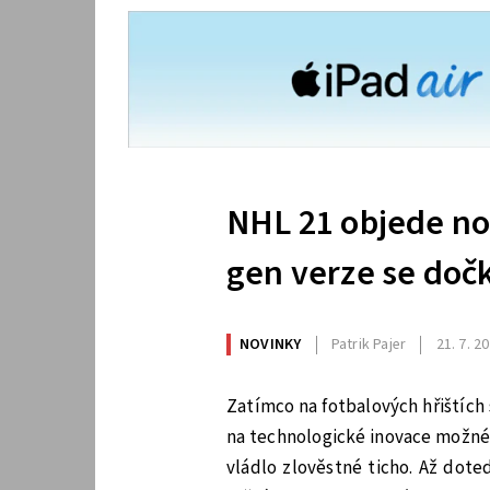
NHL 21 objede no
gen verze se dočk
NOVINKY
Patrik Pajer
21. 7. 2
Zatímco na fotbalových hřištích 
na technologické inovace možné
vládlo zlověstné ticho. Až doteď