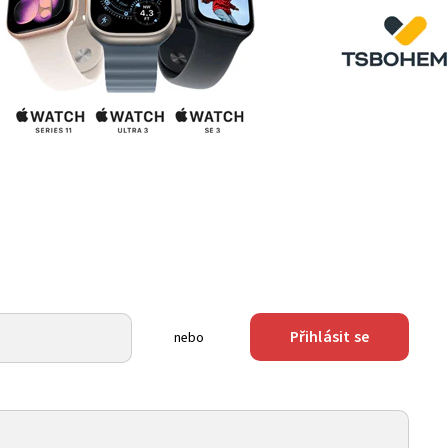
Přihlásit se
nebo