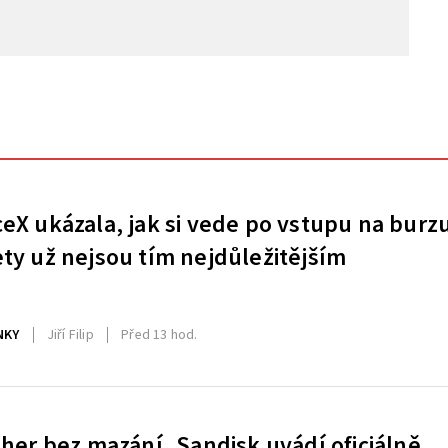
eX ukázala, jak si vede po vstupu na burz
ty už nejsou tím nejdůležitějším
NKY
Jiří Filip
Před 13 hod.
 her bez mazání. Sandisk uvádí oficiálně