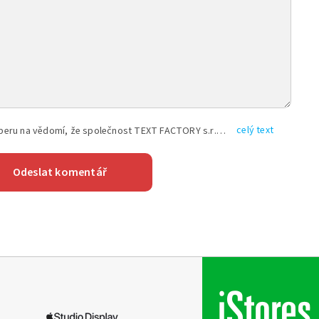
celý text
Vyplněním shora uvedených údajů beru na vědomí, že společnost TEXT FACTORY s.r.o., sídlem Brno, Durďákova 336/29, Černá Pole, PSČ: 613 00, IČ: 06157831, zapsané u Krajského soudu v Brně, oddíl C, vložka 100399, bude zpracovávat mé osobní údaje uvedené v rámci mnou vyplněného registračního formuláře na základě oprávněných zájmů TEXT FACTORY s.r.o. dle čl. 6 odst. 1 písm. f) GDPR a pro splnění právních povinností (čl. 6 odst. 1 písm. c) GDPR), a to pro tyto účely: nezbytnost zajistit oprávnění návštěvníka webových stránek provozovaných společností TEXT FACTORY s.r.o. přispívat aktivně ke zveřejněným článkům nebo v rámci diskusních fór a výkon práv TEXT FACTORY s.r.o. jako administrátora těchto diskusních fór. Více informací o zpracování osobních údajů a právech lze nalézt v