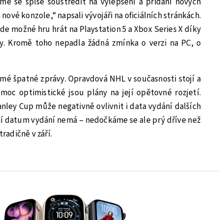
sme se spíše soustředit na vylepšení a přidání nových
nové konzole,“ napsali vývojáři na oficiálních stránkách.
 bude možné hru hrát na Playstation 5 a Xbox Series X díky
ty. Kromě toho nepadla žádná zmínka o verzi na PC, o
amé špatné zprávy. Opravdová NHL v současnosti stojí a
 moc optimistické jsou plány na její opětovné rozjetí.
nley Cup může negativně ovlivnit i data vydání dalších
ální datum vydání nemá – nedočkáme se ale prý dříve než
tradičně v září.