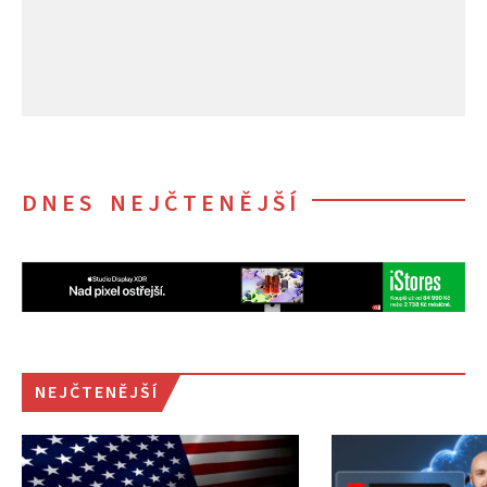
DNES NEJČTENĚJŠÍ
NEJČTENĚJŠÍ