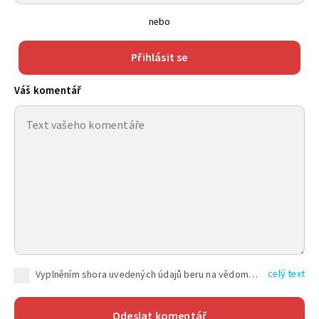
nebo
Přihlásit se
Váš komentář
celý text
Vyplněním shora uvedených údajů beru na vědomí, že společnost TEXT FACTORY s.r.o., sídlem Brno, Durďákova 336/29, Černá Pole, PSČ: 613 00, IČ: 06157831, zapsané u Krajského soudu v Brně, oddíl C, vložka 100399, bude zpracovávat mé osobní údaje uvedené v rámci mnou vyplněného registračního formuláře na základě oprávněných zájmů TEXT FACTORY s.r.o. dle čl. 6 odst. 1 písm. f) GDPR a pro splnění právních povinností (čl. 6 odst. 1 písm. c) GDPR), a to pro tyto účely: nezbytnost zajistit oprávnění návštěvníka webových stránek provozovaných společností TEXT FACTORY s.r.o. přispívat aktivně ke zveřejněným článkům nebo v rámci diskusních fór a výkon práv TEXT FACTORY s.r.o. jako administrátora těchto diskusních fór. Více informací o zpracování osobních údajů a právech lze nalézt v