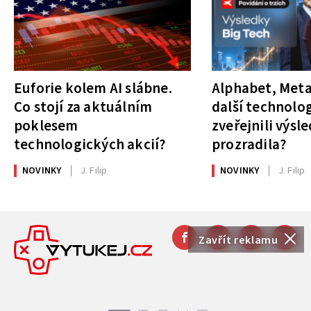
Euforie kolem AI slábne.
Alphabet, Meta
Co stojí za aktuálním
další technolog
poklesem
zveřejnili výsl
technologických akcií?
prozradila?
NOVINKY
J. Filip
NOVINKY
J. Filip
Zavřít reklamu