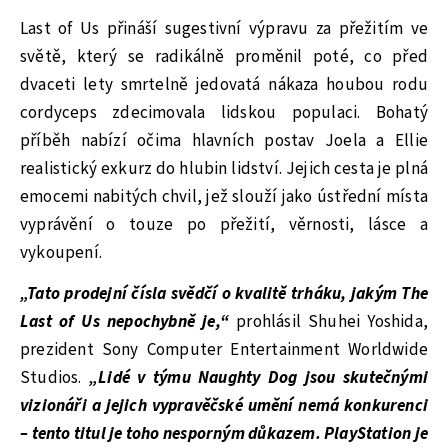
Last of Us přináší sugestivní výpravu za přežitím ve
světě, který se radikálně proměnil poté, co před
dvaceti lety smrtelně jedovatá nákaza houbou rodu
cordyceps zdecimovala lidskou populaci. Bohatý
příběh nabízí očima hlavních postav Joela a Ellie
realistický exkurz do hlubin lidství. Jejich cesta je plná
emocemi nabitých chvil, jež slouží jako ústřední místa
vyprávění o touze po přežití, věrnosti, lásce a
vykoupení.
„Tato prodejní čísla svědčí o kvalitě trháku, jakým The
Last of Us nepochybně je,“
prohlásil Shuhei Yoshida,
prezident Sony Computer Entertainment Worldwide
Studios.
„Lidé v týmu Naughty Dog jsou skutečnými
vizionáři a jejich vypravěčské umění nemá konkurenci
– tento titul je toho nesporným důkazem. PlayStation je