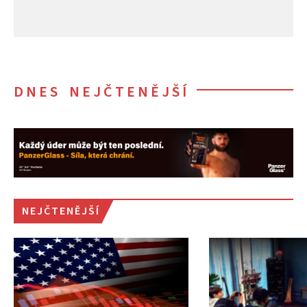
DNES NEJČTENĚJŠÍ
NEJČTENĚJŠÍ