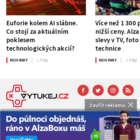
Euforie kolem AI slábne.
Více než 1 300
Co stojí za aktuálním
nižší ceny. Alza
poklesem
slevy v TV, foto
technologických akcií?
technice
NOVINKY
J. Filip
NOVINKY
J. Filip
Zavřít reklamu