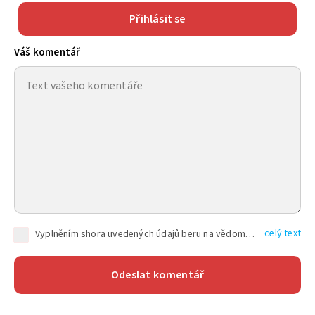
Přihlásit se
Váš komentář
celý text
Vyplněním shora uvedených údajů beru na vědomí, že společnost TEXT FACTORY s.r.o., sídlem Brno, Durďákova 336/29, Černá Pole, PSČ: 613 00, IČ: 06157831, zapsané u Krajského soudu v Brně, oddíl C, vložka 100399, bude zpracovávat mé osobní údaje uvedené v rámci mnou vyplněného registračního formuláře na základě oprávněných zájmů TEXT FACTORY s.r.o. dle čl. 6 odst. 1 písm. f) GDPR a pro splnění právních povinností (čl. 6 odst. 1 písm. c) GDPR), a to pro tyto účely: nezbytnost zajistit oprávnění návštěvníka webových stránek provozovaných společností TEXT FACTORY s.r.o. přispívat aktivně ke zveřejněným článkům nebo v rámci diskusních fór a výkon práv TEXT FACTORY s.r.o. jako administrátora těchto diskusních fór. Více informací o zpracování osobních údajů a právech lze nalézt v