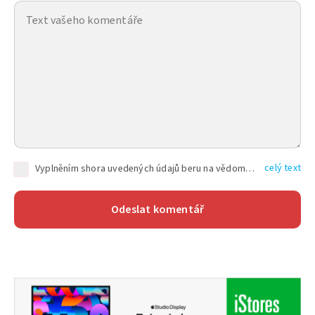
celý text
Vyplněním shora uvedených údajů beru na vědomí, že společnost TEXT FACTORY s.r.o., sídlem Brno, Durďákova 336/29, Černá Pole, PSČ: 613 00, IČ: 06157831, zapsané u Krajského soudu v Brně, oddíl C, vložka 100399, bude zpracovávat mé osobní údaje uvedené v rámci mnou vyplněného registračního formuláře na základě oprávněných zájmů TEXT FACTORY s.r.o. dle čl. 6 odst. 1 písm. f) GDPR a pro splnění právních povinností (čl. 6 odst. 1 písm. c) GDPR), a to pro tyto účely: nezbytnost zajistit oprávnění návštěvníka webových stránek provozovaných společností TEXT FACTORY s.r.o. přispívat aktivně ke zveřejněným článkům nebo v rámci diskusních fór a výkon práv TEXT FACTORY s.r.o. jako administrátora těchto diskusních fór. Více informací o zpracování osobních údajů a právech lze nalézt v