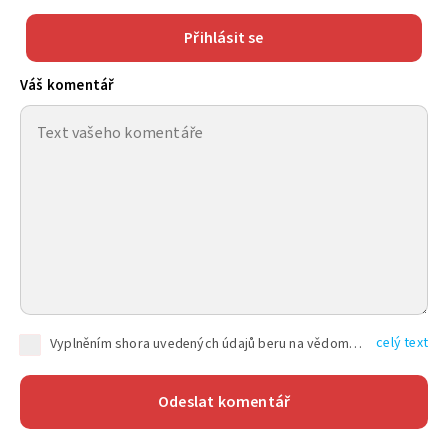
Přihlásit se
Váš komentář
celý text
Vyplněním shora uvedených údajů beru na vědomí, že společnost TEXT FACTORY s.r.o., sídlem Brno, Durďákova 336/29, Černá Pole, PSČ: 613 00, IČ: 06157831, zapsané u Krajského soudu v Brně, oddíl C, vložka 100399, bude zpracovávat mé osobní údaje uvedené v rámci mnou vyplněného registračního formuláře na základě oprávněných zájmů TEXT FACTORY s.r.o. dle čl. 6 odst. 1 písm. f) GDPR a pro splnění právních povinností (čl. 6 odst. 1 písm. c) GDPR), a to pro tyto účely: nezbytnost zajistit oprávnění návštěvníka webových stránek provozovaných společností TEXT FACTORY s.r.o. přispívat aktivně ke zveřejněným článkům nebo v rámci diskusních fór a výkon práv TEXT FACTORY s.r.o. jako administrátora těchto diskusních fór. Více informací o zpracování osobních údajů a právech lze nalézt v