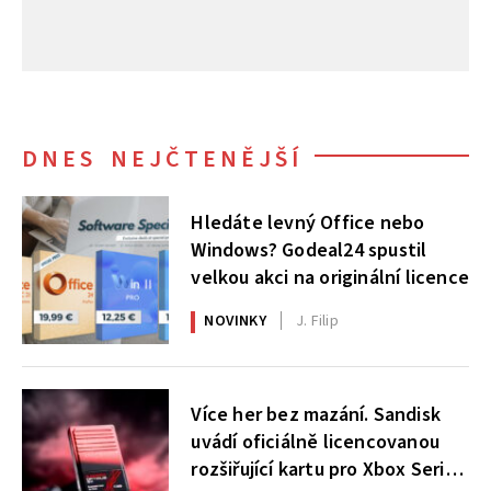
DNES NEJČTENĚJŠÍ
Hledáte levný Office nebo
Windows? Godeal24 spustil
velkou akci na originální licence
NOVINKY
J. Filip
Více her bez mazání. Sandisk
uvádí oficiálně licencovanou
rozšiřující kartu pro Xbox Series