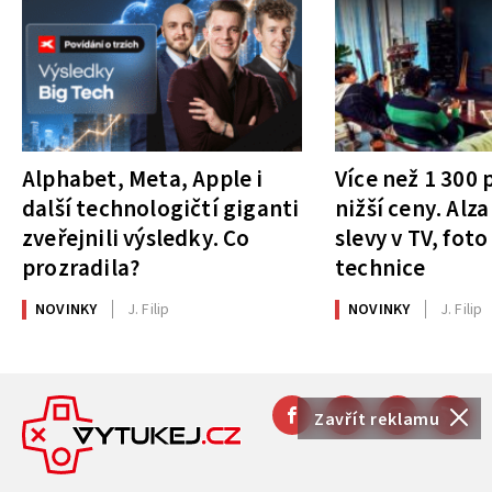
Alphabet, Meta, Apple i
Více než 1 300
další technologičtí giganti
nižší ceny. Alza
zveřejnili výsledky. Co
slevy v TV, foto
prozradila?
technice
NOVINKY
J. Filip
NOVINKY
J. Filip
Zavřít reklamu