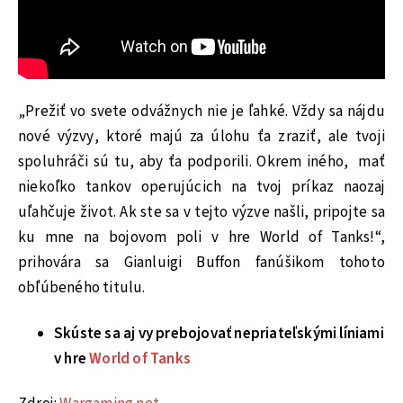
„Prežiť vo svete odvážnych nie je ľahké. Vždy sa nájdu
nové výzvy, ktoré majú za úlohu ťa zraziť, ale tvoji
spoluhráči sú tu, aby ťa podporili. Okrem iného, mať
niekoľko tankov operujúcich na tvoj príkaz naozaj
uľahčuje život. Ak ste sa v tejto výzve našli, pripojte sa
ku mne na bojovom poli v hre World of Tanks!“,
prihovára sa Gianluigi Buffon fanúšikom tohoto
obľúbeného titulu.
Skúste sa aj vy prebojovať nepriateľskými líniami
v hre
World of Tanks