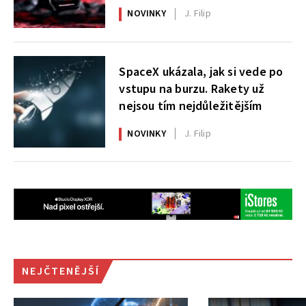
X|S
NOVINKY
J. Filip
SpaceX ukázala, jak si vede po
vstupu na burzu. Rakety už
nejsou tím nejdůležitějším
NOVINKY
J. Filip
NEJČTENĚJŠÍ