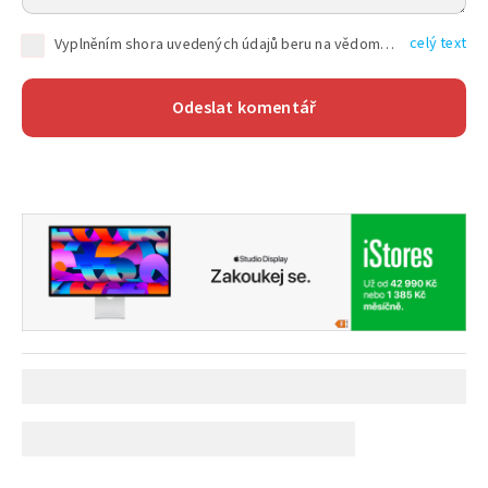
celý text
Vyplněním shora uvedených údajů beru na vědomí, že společnost TEXT FACTORY s.r.o., sídlem Brno, Durďákova 336/29, Černá Pole, PSČ: 613 00, IČ: 06157831, zapsané u Krajského soudu v Brně, oddíl C, vložka 100399, bude zpracovávat mé osobní údaje uvedené v rámci mnou vyplněného registračního formuláře na základě oprávněných zájmů TEXT FACTORY s.r.o. dle čl. 6 odst. 1 písm. f) GDPR a pro splnění právních povinností (čl. 6 odst. 1 písm. c) GDPR), a to pro tyto účely: nezbytnost zajistit oprávnění návštěvníka webových stránek provozovaných společností TEXT FACTORY s.r.o. přispívat aktivně ke zveřejněným článkům nebo v rámci diskusních fór a výkon práv TEXT FACTORY s.r.o. jako administrátora těchto diskusních fór. Více informací o zpracování osobních údajů a právech lze nalézt v