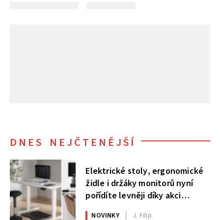
DNES NEJČTENĚJŠÍ
Elektrické stoly, ergonomické
židle i držáky monitorů nyní
pořídíte levněji díky akci
AlzaErgo
NOVINKY
J. Filip