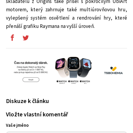
skladatelů z Origins také přišel s pokročilým UbiArt
motorem, který zahrnuje také multiúrovňovou hru,
vylepšený systém osvětlení a rendrování hry, které
přenáší grafiku Raymana na vyšší úroveň.
Diskuze k článku
Vložte vlastní komentář
Vaše jméno