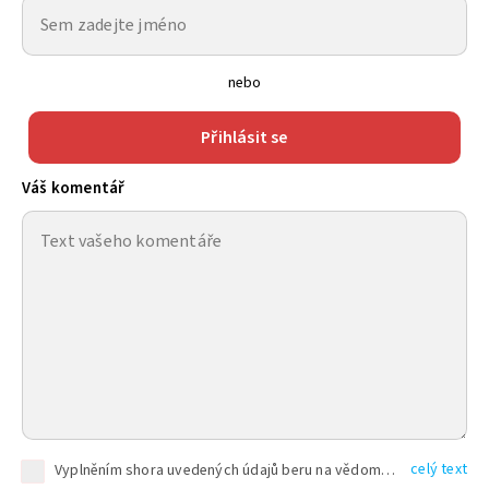
nebo
Přihlásit se
Váš komentář
celý text
Vyplněním shora uvedených údajů beru na vědomí, že společnost TEXT FACTORY s.r.o., sídlem Brno, Durďákova 336/29, Černá Pole, PSČ: 613 00, IČ: 06157831, zapsané u Krajského soudu v Brně, oddíl C, vložka 100399, bude zpracovávat mé osobní údaje uvedené v rámci mnou vyplněného registračního formuláře na základě oprávněných zájmů TEXT FACTORY s.r.o. dle čl. 6 odst. 1 písm. f) GDPR a pro splnění právních povinností (čl. 6 odst. 1 písm. c) GDPR), a to pro tyto účely: nezbytnost zajistit oprávnění návštěvníka webových stránek provozovaných společností TEXT FACTORY s.r.o. přispívat aktivně ke zveřejněným článkům nebo v rámci diskusních fór a výkon práv TEXT FACTORY s.r.o. jako administrátora těchto diskusních fór. Více informací o zpracování osobních údajů a právech lze nalézt v