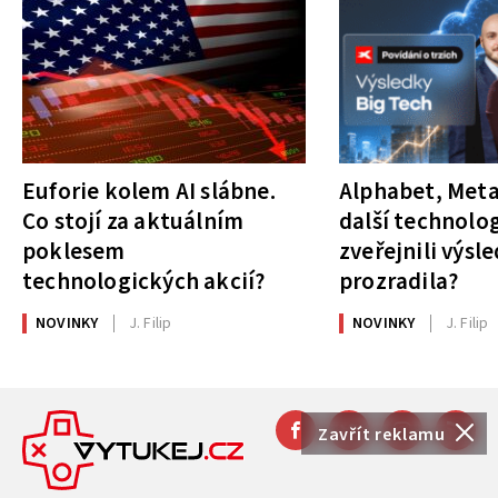
Euforie kolem AI slábne.
Alphabet, Meta
Co stojí za aktuálním
další technolog
poklesem
zveřejnili výsl
technologických akcií?
prozradila?
NOVINKY
J. Filip
NOVINKY
J. Filip
Zavřít reklamu