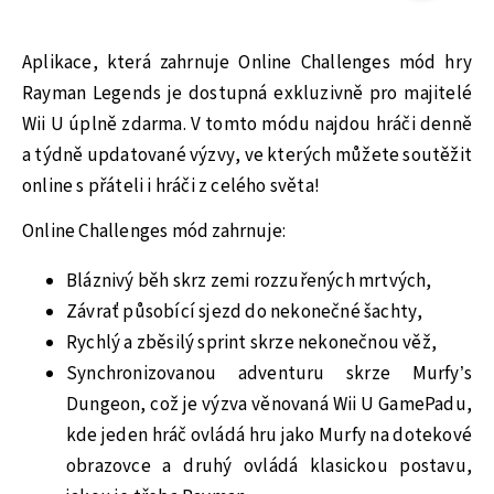
Aplikace, která zahrnuje Online Challenges mód hry
Rayman Legends je dostupná exkluzivně pro majitelé
Wii U úplně zdarma. V tomto módu najdou hráči denně
a týdně updatované výzvy, ve kterých můžete soutěžit
online s přáteli i hráči z celého světa!
Online Challenges mód zahrnuje:
Bláznivý běh skrz zemi rozzuřených mrtvých,
Závrať působící sjezd do nekonečné šachty,
Rychlý a zběsilý sprint skrze nekonečnou věž,
Synchronizovanou adventuru skrze Murfy’s
Dungeon, což je výzva věnovaná Wii U GamePadu,
kde jeden hráč ovládá hru jako Murfy na dotekové
obrazovce a druhý ovládá klasickou postavu,