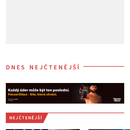
DNES NEJČTENĚJŠÍ
NEJČTENĚJŠÍ