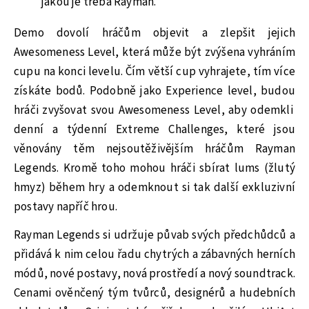
jakou je třeba Rayman.
Demo dovolí hráčům objevit a zlepšit jejich
Awesomeness Level, která může být zvýšena vyhráním
cupu na konci levelu. Čím větší cup vyhrajete, tím více
získáte bodů. Podobně jako Experience level, budou
hráči zvyšovat svou Awesomeness Level, aby odemkli
denní a týdenní Extreme Challenges, které jsou
věnovány těm nejsoutěživějším hráčům Rayman
Legends. Kromě toho mohou hráči sbírat lums (žlutý
hmyz) během hry a odemknout si tak další exkluzivní
postavy napříč hrou.
Rayman Legends si udržuje půvab svých předchůdců a
přidává k nim celou řadu chytrých a zábavných herních
módů, nové postavy, nová prostředí a nový soundtrack.
Cenami ověnčený tým tvůrců, designérů a hudebních