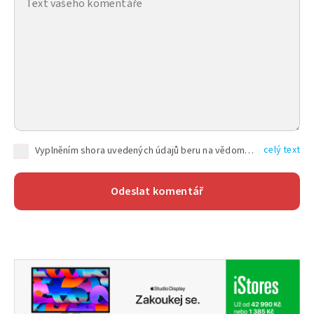
celý text
Vyplněním shora uvedených údajů beru na vědomí, že společnost TEXT FACTORY s.r.o., sídlem Brno, Durďákova 336/29, Černá Pole, PSČ: 613 00, IČ: 06157831, zapsané u Krajského soudu v Brně, oddíl C, vložka 100399, bude zpracovávat mé osobní údaje uvedené v rámci mnou vyplněného registračního formuláře na základě oprávněných zájmů TEXT FACTORY s.r.o. dle čl. 6 odst. 1 písm. f) GDPR a pro splnění právních povinností (čl. 6 odst. 1 písm. c) GDPR), a to pro tyto účely: nezbytnost zajistit oprávnění návštěvníka webových stránek provozovaných společností TEXT FACTORY s.r.o. přispívat aktivně ke zveřejněným článkům nebo v rámci diskusních fór a výkon práv TEXT FACTORY s.r.o. jako administrátora těchto diskusních fór. Více informací o zpracování osobních údajů a právech lze nalézt v