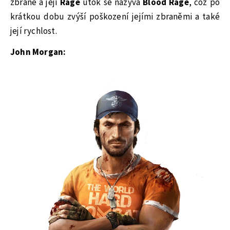
zbraně a její
Rage
útok se nazývá
Blood Rage
, což po
krátkou dobu zvýší poškození jejími zbraněmi a také
její rychlost.
John Morgan: