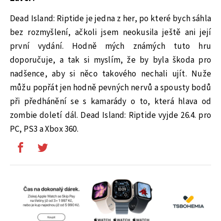
Dead Island: Riptide je jedna z her, po které bych sáhla
bez rozmyšlení, ačkoli jsem neokusila ještě ani její
první vydání. Hodně mých známých tuto hru
doporučuje, a tak si myslím, že by byla škoda pro
nadšence, aby si něco takového nechali ujít. Nuže
můžu popřát jen hodně pevných nervů a spousty bodů
při předhánění se s kamarády o to, která hlava od
zombie doletí dál. Dead Island: Riptide vyjde 26.4. pro
PC, PS3 a Xbox 360.