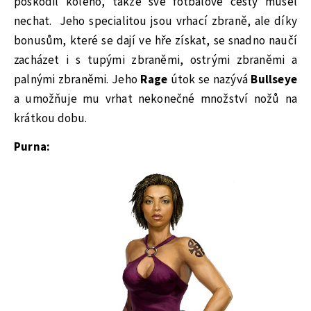
poškodil koleno, takže své fotbalové cesty musel
nechat. Jeho specialitou jsou vrhací zbraně, ale díky
bonusům, které se dají ve hře získat, se snadno naučí
zacházet i s tupými zbraněmi, ostrými zbraněmi a
palnými zbraněmi. Jeho
Rage
útok se nazývá
Bullseye
a umožňuje mu vrhat nekonečné množství nožů na
krátkou dobu.
Purna: