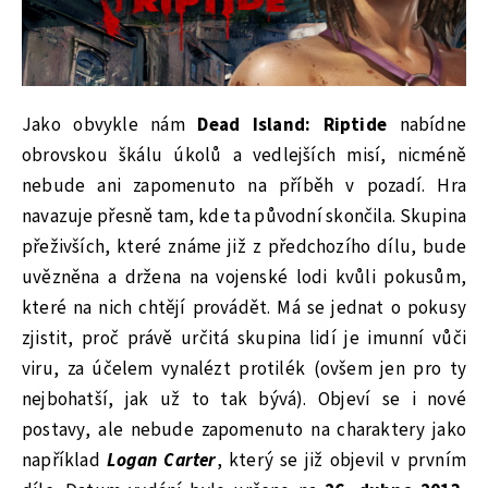
Jako obvykle nám
Dead Island: Riptide
nabídne
obrovskou škálu úkolů a vedlejších misí, nicméně
nebude ani zapomenuto na příběh v pozadí. Hra
navazuje přesně tam, kde ta původní skončila. Skupina
přeživších, které známe již z předchozího dílu, bude
uvězněna a držena na vojenské lodi kvůli pokusům,
které na nich chtějí provádět. Má se jednat o pokusy
zjistit, proč právě určitá skupina lidí je imunní vůči
viru, za účelem vynalézt protilék (ovšem jen pro ty
nejbohatší, jak už to tak bývá). Objeví se i nové
postavy, ale nebude zapomenuto na charaktery jako
například
Logan Carter
, který se již objevil v prvním