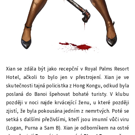
Xian se zdála být jako recepční v Royal Palms Resort
Hotel, ačkoli to bylo jen v přestrojení. Xian je ve
skutečnosti tajná policistka z Hong Kongu, odkud byla
poslaná do Banoi špehovat bohaté turisty. V klubu
později v noci najde krvácející ženu, u které později
zjistí, že byla pokousána jedním z nemrtvých. Poté se
setká s dalšími přeživšími, kteří jsou imunní vůči viru
(Logan, Purna a Sam B). Xian je odborníkem na ostré