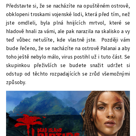
Představte si, že se nacházíte na opuštěném ostrově,
obklopeni troskami vojenské lodi, která před tím, než
jste omdleli, byla plná hnijících mrtvol, které se
hladově hnali za vámi, ale pak narazila na skalisko a vy
teď vůbec netušíte, kde vlastně jste. Později vám
bude řečeno, že se nacházíte na ostrově Palanai a aby
toho ještě nebylo málo, virus postihl už i tuto část. Se
skupinkou přeživších se budete snažit udržet si
odstup od těchto rozpadajících se zrůd všemožnými
způsoby.