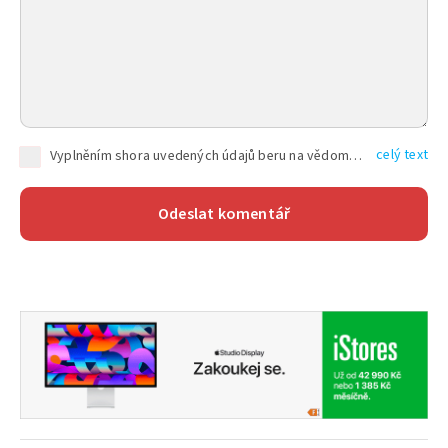
celý text
Vyplněním shora uvedených údajů beru na vědomí, že společnost TEXT FACTORY s.r.o., sídlem Brno, Durďákova 336/29, Černá Pole, PSČ: 613 00, IČ: 06157831, zapsané u Krajského soudu v Brně, oddíl C, vložka 100399, bude zpracovávat mé osobní údaje uvedené v rámci mnou vyplněného registračního formuláře na základě oprávněných zájmů TEXT FACTORY s.r.o. dle čl. 6 odst. 1 písm. f) GDPR a pro splnění právních povinností (čl. 6 odst. 1 písm. c) GDPR), a to pro tyto účely: nezbytnost zajistit oprávnění návštěvníka webových stránek provozovaných společností TEXT FACTORY s.r.o. přispívat aktivně ke zveřejněným článkům nebo v rámci diskusních fór a výkon práv TEXT FACTORY s.r.o. jako administrátora těchto diskusních fór. Více informací o zpracování osobních údajů a právech lze nalézt v