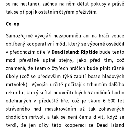
se nic nestane), začnou na něm dělat pokusy a právě
tak se připojí k ostatním čtyřem přeživším.
Co-op
Samozřejmě vývojáři nezapomněli ani na hráči velice
oblíbený kooperativní mód, který se výborně osvědčil
v předchozím díle. V
Dead Island: Riptide
bude tento
mód převážně úplně stejný, jako před tím, což
znamená, že team o čtyřech hráčích bude plnit různé
úkoly (což se především týká zabití bosse hladových
mrtvolek). Vývojáři určitě počítají s trhnutím dalšího
rekordu, který sčítal neuvěřitelných 57 miliónů hodin
odehraných v předešlé hře, což je skoro 6 500 let
stráveného nad masakrováním už tak zohavených
chodících mrtvol, a tak se není čemu divit, když se
tvrdí, že jen díky této kooperaci se Dead Island