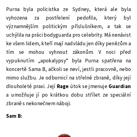
Purna byla policistka ze Sydney, která ale byla
vyhozena za postřelení pedofila, který byl
významnějším politickým příslušníkem, a tak se
uchýlila na práci bodyguarda pro celebrity. Má nenávist
ke všem lidem, kteří mají nadvládu jen díky penězům a
tím se mohou vyhnout zákonům. V noci před
vypuknutím „apokalypsy“ byla Purna spatřena na
koncertě Sama B, ačkoli se neví, jestli pracovně, nebo
mimo službu. Je odbornicí na střelné zbraně, díky její
dlouholeté praxi. Její
Rage
útok se jmenuje
Guardian
a umožňuje jí po krátkou dobu střílet ze speciální
zbraně s nekonečnem náboji.
Sam B: