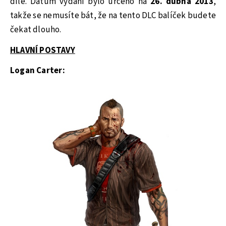
díle. Datum vydání bylo určeno na
26. dubna 2013
,
takže se nemusíte bát, že na tento DLC balíček budete
čekat dlouho.
HLAVNÍ POSTAVY
Logan Carter: