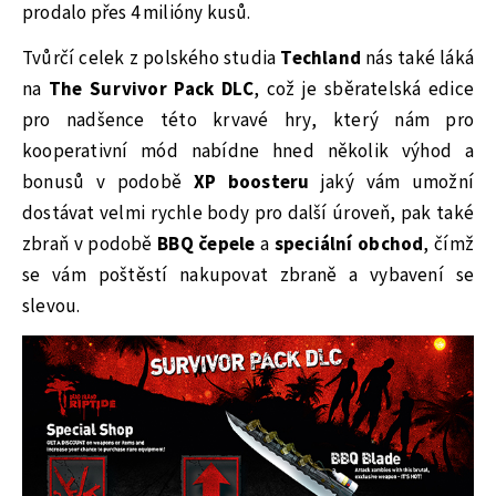
prodalo přes 4 milióny kusů.
Tvůrčí celek z polského studia
Techland
nás také láká
na
The Survivor Pack DLC
, což je sběratelská edice
pro nadšence této krvavé hry, který nám pro
kooperativní mód nabídne hned několik výhod a
bonusů v podobě
XP boosteru
jaký vám umožní
dostávat velmi rychle body pro další úroveň, pak také
zbraň v podobě
BBQ čepele
a
speciální obchod
, čímž
se vám poštěstí nakupovat zbraně a vybavení se
slevou.