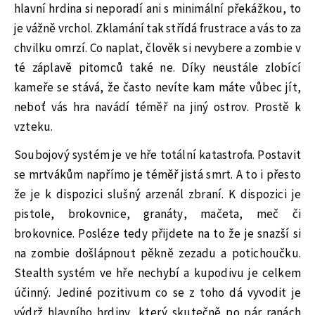
hlavní hrdina si neporadí ani s minimální překážkou, to
je vážně vrchol. Zklamání tak střídá frustrace a vás to za
chvilku omrzí. Co naplat, člověk si nevybere a zombie v
té záplavě pitomců také ne. Díky neustále zlobící
kameře se stává, že často nevíte kam máte vůbec jít,
neboť vás hra navádí téměř na jiný ostrov. Prostě k
vzteku.
Soubojový systém je ve hře totální katastrofa. Postavit
se mrtvákům napřímo je téměř jistá smrt. A to i přesto
že je k dispozici slušný arzenál zbraní. K dispozici je
pistole, brokovnice, granáty, mačeta, meč či
brokovnice. Posléze tedy přijdete na to že je snazší si
na zombie došlápnout pěkně zezadu a potichoučku.
Stealth systém ve hře nechybí a kupodivu je celkem
účinný. Jediné pozitivum co se z toho dá vyvodit je
výdrž hlavního hrdiny, který skutečně po pár ranách