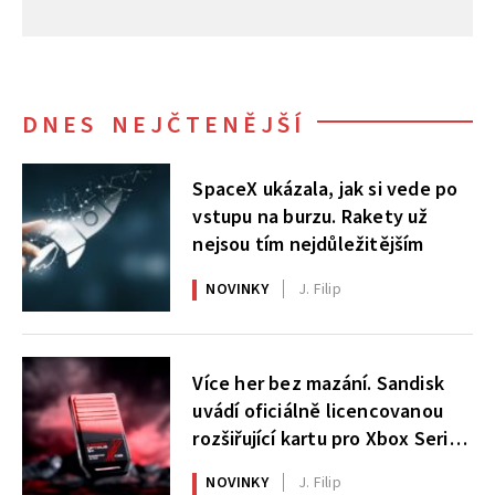
DNES NEJČTENĚJŠÍ
SpaceX ukázala, jak si vede po
vstupu na burzu. Rakety už
nejsou tím nejdůležitějším
NOVINKY
J. Filip
Více her bez mazání. Sandisk
uvádí oficiálně licencovanou
rozšiřující kartu pro Xbox Series
X|S
NOVINKY
J. Filip