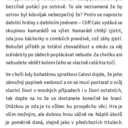
bezcílně potácí po ostrově. To ale neznamená že by
ostrov byl kdovíjak nebezpečný že? Proto se naprosto
debilní hrdiny s debilním jménem – Cliff Calo vydává se
skupinou kamarádů na výlet. Kamarádi chtějí zjistit,
zda jsou báchorky o zombiích pravdivé, což záhy zjistí.
Bohužel příběh je totální zhovadělost a nikdo za něj
scénáristy po zádech poplácávat nebude. Za chvilku ani
nebudete vědět kolem čeho se vlastně celá hra točí.
Ve chvíli kdy bohatému spratkovi Calovi dojde, že jeho
zámožný papínek nedorazí a on se musí postarat o svůj
vlastní život v mnohých případech i o život ostatních,
tak dojde na to že se dostanete konečně ke hraní.
Otázkou je zda je to vůbec ku prospěchu věci. Hra je
vším možným, ale dobrou hrou vážně ne. Náplň úkolů
je poměrně daná, stejně jako v předchozích titulech.