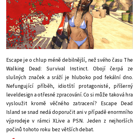
Escape je o chlup méně debilnější, než svého času The
Walking Dead: Survival Instinct. Obojí čerpá ze
slušných značek a sráží je hluboko pod fekální dno.
Nefungující příběh, idiotští protagonisté, příšerný
leveldesign a otřesné zpracování. Co si může taková hra
vysloužit kromě věčného zatracení? Escape Dead
Island se snad nedá doporučit ani v případě enormního
výprodeje v rámci XLive a PSN. Jeden z nejhorších
počinů tohoto roku bez větších debat.