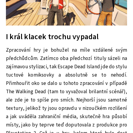
I král klacek trochu vypadal
Zpracování hry je bohužel na míle vzdálené svým
předchůdcům. Zatímco oba předchozí tituly sázeli na
zajímavou stylizaci, tak Escape Dead Island jde do stylu
tuctové komiksovky a absolutně se to nehodí.
Přimhouřit oko se dalo u tohoto zpracování v případě
The Walking Dead (tam to vyvažoval brilantní scénář),
ale zde je to spíše pro smích. Nejhorší jsou samotné
textury, jelikož ty jsou opravdu v nizoučkém rozlišení
a jak uváděla zahraniční média, skutečně hra působí
místy, jako by teprve teď doputovala z produkce pro