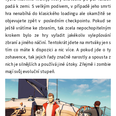
padá k zemi. S velkým podivem, v případě jeho smrti
hra nenabíhá do klasického loadingu ale okamžitě se
objevujete zpět v posledním checkpointu. Pokud se
ještě vrátíme ke zbraním, tak zcela nepochopitelným
krokem bylo ze hry vyřadit jakékoliv vylepšování
zbraní a jiného náčiní. Tentokrát jdete na mrtváky jen s
tím co máte k dispozici a nic více. A pokud jde o ty
zohavence, tak jejich řady značně narostly a spousta z
nich je silnějších a používá jiné útoky. Zřejmě i zombie
mají svůj evoluční stupeň.