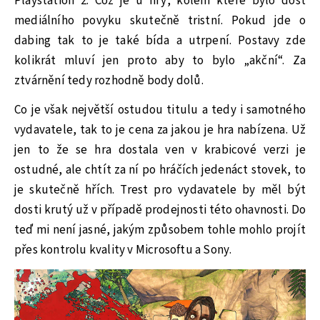
Playstation 2. Což je u hry, kolem které bylo dost
mediálního povyku skutečně tristní. Pokud jde o
dabing tak to je také bída a utrpení. Postavy zde
kolikrát mluví jen proto aby to bylo „akční“. Za
ztvárnění tedy rozhodně body dolů.
Co je však největší ostudou titulu a tedy i samotného
vydavatele, tak to je cena za jakou je hra nabízena. Už
jen to že se hra dostala ven v krabicové verzi je
ostudné, ale chtít za ní po hráčích jedenáct stovek, to
je skutečně hřích. Trest pro vydavatele by měl být
dosti krutý už v případě prodejnosti této ohavnosti. Do
teď mi není jasné, jakým způsobem tohle mohlo projít
přes kontrolu kvality v Microsoftu a Sony.