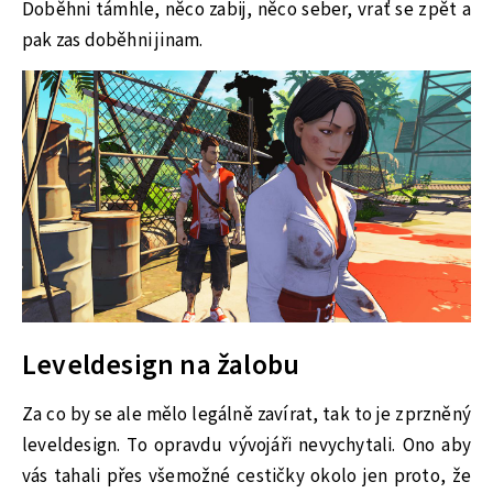
Doběhni támhle, něco zabij, něco seber, vrať se zpět a
pak zas doběhni jinam.
Leveldesign na žalobu
Za co by se ale mělo legálně zavírat, tak to je zprzněný
leveldesign. To opravdu vývojáři nevychytali. Ono aby
vás tahali přes všemožné cestičky okolo jen proto, že