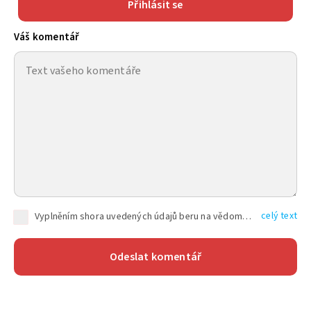
Přihlásit se
Váš komentář
celý text
Vyplněním shora uvedených údajů beru na vědomí, že společnost TEXT FACTORY s.r.o., sídlem Brno, Durďákova 336/29, Černá Pole, PSČ: 613 00, IČ: 06157831, zapsané u Krajského soudu v Brně, oddíl C, vložka 100399, bude zpracovávat mé osobní údaje uvedené v rámci mnou vyplněného registračního formuláře na základě oprávněných zájmů TEXT FACTORY s.r.o. dle čl. 6 odst. 1 písm. f) GDPR a pro splnění právních povinností (čl. 6 odst. 1 písm. c) GDPR), a to pro tyto účely: nezbytnost zajistit oprávnění návštěvníka webových stránek provozovaných společností TEXT FACTORY s.r.o. přispívat aktivně ke zveřejněným článkům nebo v rámci diskusních fór a výkon práv TEXT FACTORY s.r.o. jako administrátora těchto diskusních fór. Více informací o zpracování osobních údajů a právech lze nalézt v