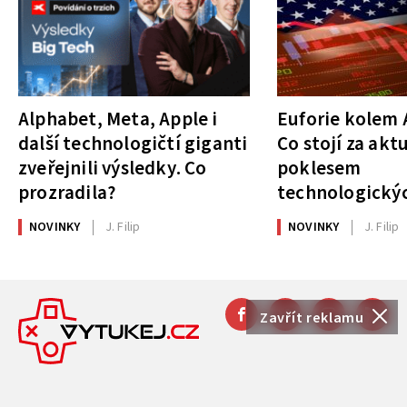
Alphabet, Meta, Apple i
Euforie kolem A
další technologičtí giganti
Co stojí za akt
zveřejnili výsledky. Co
poklesem
prozradila?
technologickýc
NOVINKY
J. Filip
NOVINKY
J. Filip
Zavřít reklamu