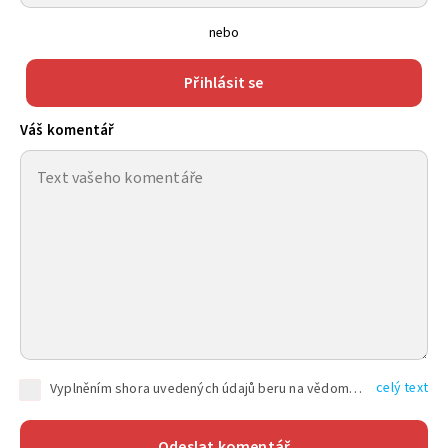
nebo
Přihlásit se
Váš komentář
celý text
Vyplněním shora uvedených údajů beru na vědomí, že společnost TEXT FACTORY s.r.o., sídlem Brno, Durďákova 336/29, Černá Pole, PSČ: 613 00, IČ: 06157831, zapsané u Krajského soudu v Brně, oddíl C, vložka 100399, bude zpracovávat mé osobní údaje uvedené v rámci mnou vyplněného registračního formuláře na základě oprávněných zájmů TEXT FACTORY s.r.o. dle čl. 6 odst. 1 písm. f) GDPR a pro splnění právních povinností (čl. 6 odst. 1 písm. c) GDPR), a to pro tyto účely: nezbytnost zajistit oprávnění návštěvníka webových stránek provozovaných společností TEXT FACTORY s.r.o. přispívat aktivně ke zveřejněným článkům nebo v rámci diskusních fór a výkon práv TEXT FACTORY s.r.o. jako administrátora těchto diskusních fór. Více informací o zpracování osobních údajů a právech lze nalézt v