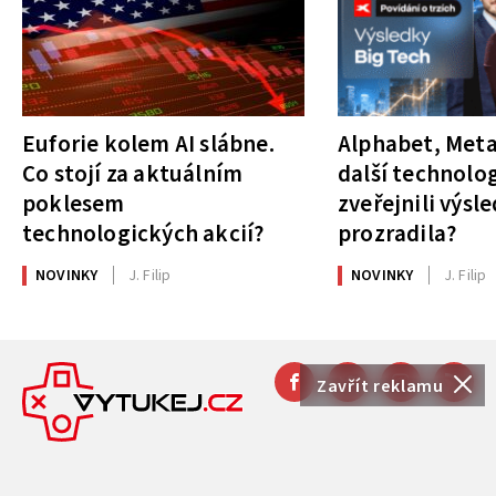
Euforie kolem AI slábne.
Alphabet, Meta
Co stojí za aktuálním
další technolog
poklesem
zveřejnili výsl
technologických akcií?
prozradila?
NOVINKY
J. Filip
NOVINKY
J. Filip
Zavřít reklamu