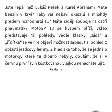
Jste lepší než Lukáš Pešek a Karel Abraham? Máte
benzín v krvi? Taky vás nebaví okázalá a mnohdy
předem rozhodnutá F1? Máte raději souboje na ostří
pneumatik? MotoGP 13 se kvapem blíží. Video
představuje tři pohledy. Vedle klasiky „zádá“ a
„řídítka“ se ve hře objeví možnost zapnout si pohled z
oblasti jezdcovy helmy. Z hlediska toho, že se jedná o
motorky, které tu dlouho nebyly, doufám, že si v
červnu první švih kostkovanou vlajkou nenecháte ujít.
Reklama