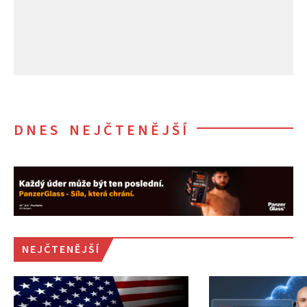
DNES NEJČTENĚJŠÍ
NEJČTENĚJŠÍ