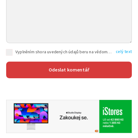
celý text
Vyplněním shora uvedených údajů beru na vědomí, že společnost TEXT FACTORY s.r.o., sídlem Brno, Durďákova 336/29, Černá Pole, PSČ: 613 00, IČ: 06157831, zapsané u Krajského soudu v Brně, oddíl C, vložka 100399, bude zpracovávat mé osobní údaje uvedené v rámci mnou vyplněného registračního formuláře na základě oprávněných zájmů TEXT FACTORY s.r.o. dle čl. 6 odst. 1 písm. f) GDPR a pro splnění právních povinností (čl. 6 odst. 1 písm. c) GDPR), a to pro tyto účely: nezbytnost zajistit oprávnění návštěvníka webových stránek provozovaných společností TEXT FACTORY s.r.o. přispívat aktivně ke zveřejněným článkům nebo v rámci diskusních fór a výkon práv TEXT FACTORY s.r.o. jako administrátora těchto diskusních fór. Více informací o zpracování osobních údajů a právech lze nalézt v