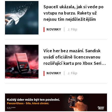
SpaceX ukázala, jak si vede po
vstupu na burzu. Rakety už
nejsou tím nejdůležitějším
NOVINKY
J. Filip
Více her bez mazání. Sandisk
uvádí oficiálně licencovanou
rozšiřující kartu pro Xbox Series
X|S
NOVINKY
J. Filip