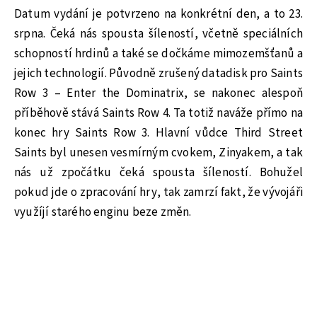
Datum vydání je potvrzeno na konkrétní den, a to 23.
srpna. Čeká nás spousta šíleností, včetně speciálních
schopností hrdinů a také se dočkáme mimozemšťanů a
jejich technologií. Původně zrušený datadisk pro Saints
Row 3 – Enter the Dominatrix, se nakonec alespoň
příběhově stává Saints Row 4. Ta totiž naváže přímo na
konec hry Saints Row 3. Hlavní vůdce Third Street
Saints byl unesen vesmírným cvokem, Zinyakem, a tak
nás už zpočátku čeká spousta šíleností. Bohužel
pokud jde o zpracování hry, tak zamrzí fakt, že vývojáři
využíjí starého enginu beze změn.