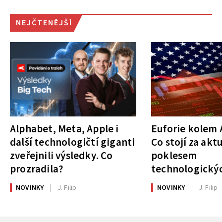
NEJČTENĚJŠÍ
Alphabet, Meta, Apple i
Euforie kolem A
další technologičtí giganti
Co stojí za akt
zveřejnili výsledky. Co
poklesem
prozradila?
technologickýc
NOVINKY
J. Filip
NOVINKY
J. Filip