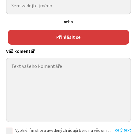
nebo
Přihlásit se
Váš komentář
celý text
Vyplněním shora uvedených údajů beru na vědomí, že společnost TEXT FACTORY s.r.o., sídlem Brno, Durďákova 336/29, Černá Pole, PSČ: 613 00, IČ: 06157831, zapsané u Krajského soudu v Brně, oddíl C, vložka 100399, bude zpracovávat mé osobní údaje uvedené v rámci mnou vyplněného registračního formuláře na základě oprávněných zájmů TEXT FACTORY s.r.o. dle čl. 6 odst. 1 písm. f) GDPR a pro splnění právních povinností (čl. 6 odst. 1 písm. c) GDPR), a to pro tyto účely: nezbytnost zajistit oprávnění návštěvníka webových stránek provozovaných společností TEXT FACTORY s.r.o. přispívat aktivně ke zveřejněným článkům nebo v rámci diskusních fór a výkon práv TEXT FACTORY s.r.o. jako administrátora těchto diskusních fór. Více informací o zpracování osobních údajů a právech lze nalézt v