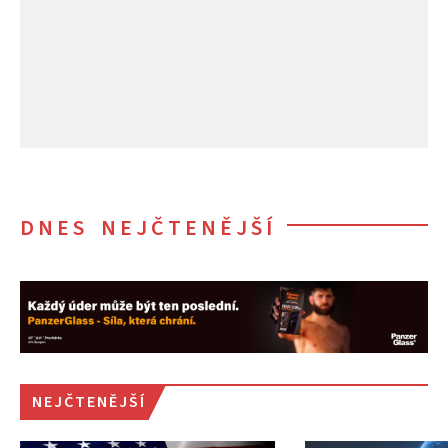
DNES NEJČTENĚJŠÍ
NEJČTENĚJŠÍ