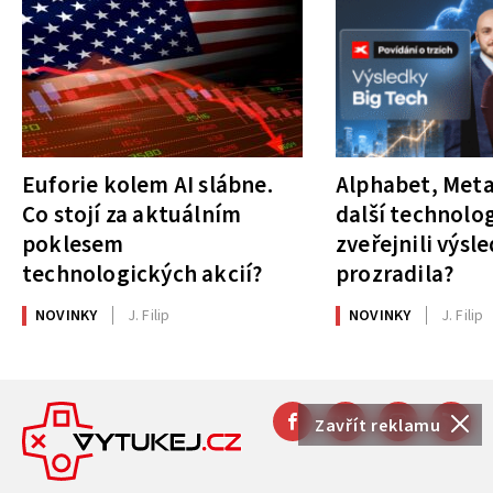
Euforie kolem AI slábne.
Alphabet, Meta
Co stojí za aktuálním
další technolog
poklesem
zveřejnili výsl
technologických akcií?
prozradila?
NOVINKY
J. Filip
NOVINKY
J. Filip
Zavřít reklamu