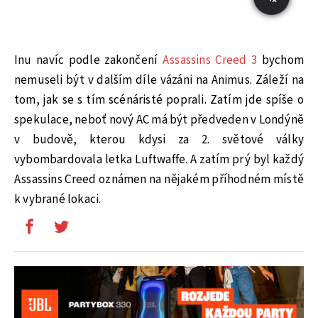
Inu navíc podle zakončení
Assassins Creed 3
bychom
nemuseli být v dalším díle vázáni na Animus. Záleží na
tom, jak se s tím scénáristé poprali. Zatím jde spíše o
spekulace, neboť nový AC má být předveden v Londýně
v budově, kterou kdysi za 2. světové války
vybombardovala letka Luftwaffe. A zatím prý byl každý
Assassins Creed oznámen na nějakém příhodném místě
k vybrané lokaci.