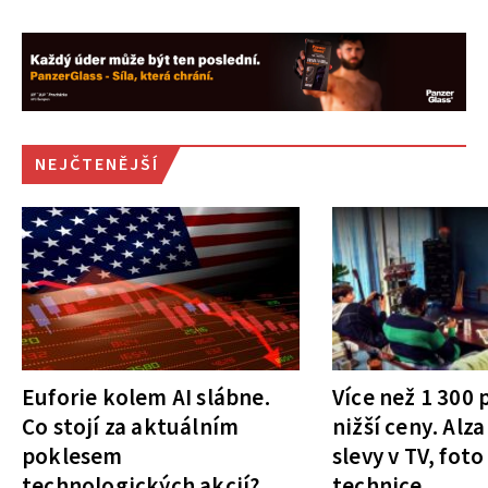
NEJČTENĚJŠÍ
Euforie kolem AI slábne.
Více než 1 300
Co stojí za aktuálním
nižší ceny. Alza
poklesem
slevy v TV, foto
technologických akcií?
technice