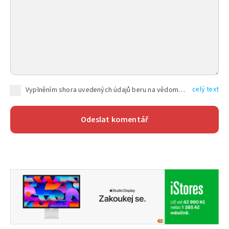
celý text
Vyplněním shora uvedených údajů beru na vědomí, že společnost TEXT FACTORY s.r.o., sídlem Brno, Durďákova 336/29, Černá Pole, PSČ: 613 00, IČ: 06157831, zapsané u Krajského soudu v Brně, oddíl C, vložka 100399, bude zpracovávat mé osobní údaje uvedené v rámci mnou vyplněného registračního formuláře na základě oprávněných zájmů TEXT FACTORY s.r.o. dle čl. 6 odst. 1 písm. f) GDPR a pro splnění právních povinností (čl. 6 odst. 1 písm. c) GDPR), a to pro tyto účely: nezbytnost zajistit oprávnění návštěvníka webových stránek provozovaných společností TEXT FACTORY s.r.o. přispívat aktivně ke zveřejněným článkům nebo v rámci diskusních fór a výkon práv TEXT FACTORY s.r.o. jako administrátora těchto diskusních fór. Více informací o zpracování osobních údajů a právech lze nalézt v