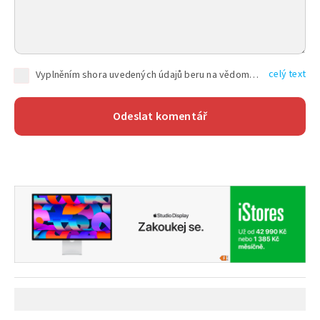
celý text
Vyplněním shora uvedených údajů beru na vědomí, že společnost TEXT FACTORY s.r.o., sídlem Brno, Durďákova 336/29, Černá Pole, PSČ: 613 00, IČ: 06157831, zapsané u Krajského soudu v Brně, oddíl C, vložka 100399, bude zpracovávat mé osobní údaje uvedené v rámci mnou vyplněného registračního formuláře na základě oprávněných zájmů TEXT FACTORY s.r.o. dle čl. 6 odst. 1 písm. f) GDPR a pro splnění právních povinností (čl. 6 odst. 1 písm. c) GDPR), a to pro tyto účely: nezbytnost zajistit oprávnění návštěvníka webových stránek provozovaných společností TEXT FACTORY s.r.o. přispívat aktivně ke zveřejněným článkům nebo v rámci diskusních fór a výkon práv TEXT FACTORY s.r.o. jako administrátora těchto diskusních fór. Více informací o zpracování osobních údajů a právech lze nalézt v