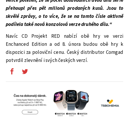
velice potěšen, že se počet dosavadních dvou dílů série
přehoupl přes pět milionů prodaných kusů. Jsou to
skvělé zprávy, o to více, že se na tomto čísle aktivně
podílela také nová konzolová verze druhého dílu.“
Navíc CD Projekt RED nabízí obě hry ve verzi
Enchanced Edition a od 8. února budou obě hry k
dispozici za poloviční cenu. Český distributor Comgad
potvrdil zlevnění i svých českých verzí.