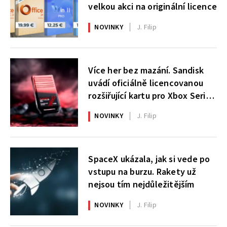
velkou akci na originální licence
NOVINKY
J. Filip
Více her bez mazání. Sandisk
uvádí oficiálně licencovanou
rozšiřující kartu pro Xbox Series
X|S
NOVINKY
J. Filip
SpaceX ukázala, jak si vede po
vstupu na burzu. Rakety už
nejsou tím nejdůležitějším
NOVINKY
J. Filip