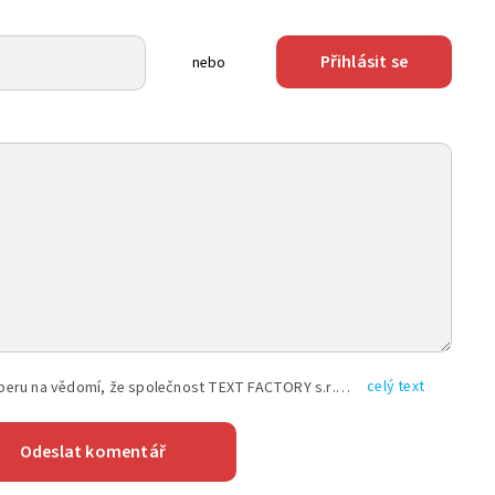
Přihlásit se
nebo
celý text
Vyplněním shora uvedených údajů beru na vědomí, že společnost TEXT FACTORY s.r.o., sídlem Brno, Durďákova 336/29, Černá Pole, PSČ: 613 00, IČ: 06157831, zapsané u Krajského soudu v Brně, oddíl C, vložka 100399, bude zpracovávat mé osobní údaje uvedené v rámci mnou vyplněného registračního formuláře na základě oprávněných zájmů TEXT FACTORY s.r.o. dle čl. 6 odst. 1 písm. f) GDPR a pro splnění právních povinností (čl. 6 odst. 1 písm. c) GDPR), a to pro tyto účely: nezbytnost zajistit oprávnění návštěvníka webových stránek provozovaných společností TEXT FACTORY s.r.o. přispívat aktivně ke zveřejněným článkům nebo v rámci diskusních fór a výkon práv TEXT FACTORY s.r.o. jako administrátora těchto diskusních fór. Více informací o zpracování osobních údajů a právech lze nalézt v