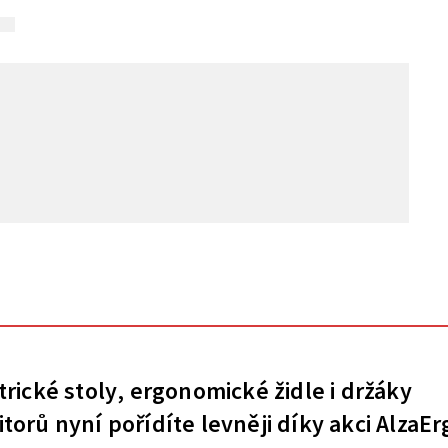
trické stoly, ergonomické židle i držáky
torů nyní pořídíte levněji díky akci AlzaEr