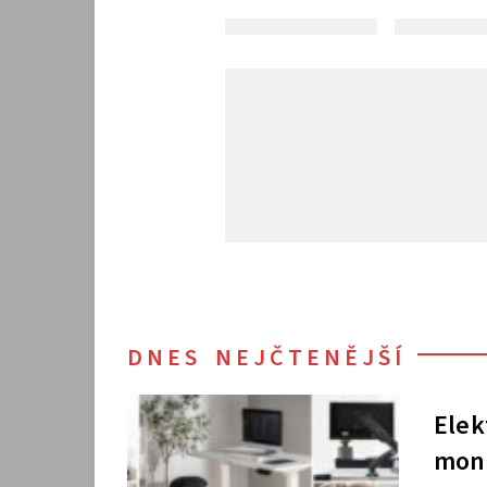
DNES NEJČTENĚJŠÍ
Elek
moni