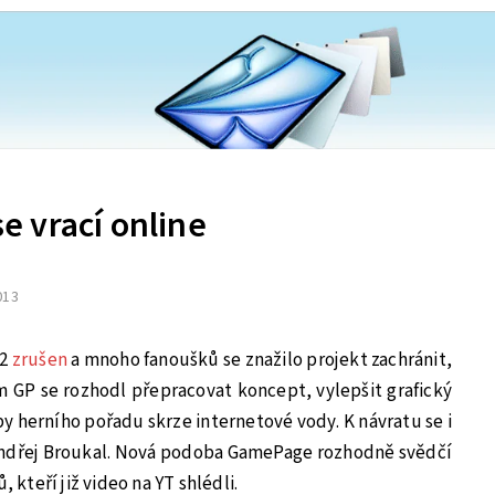
 vrací online
2013
T2
zrušen
a mnoho fanoušků se znažilo projekt zachránit,
 GP se rozhodl přepracovat koncept, vylepšit grafický
by herního pořadu skrze internetové vody. K návratu se i
ndřej Broukal. Nová podoba GamePage rozhodně svědčí
, kteří již video na YT shlédli.