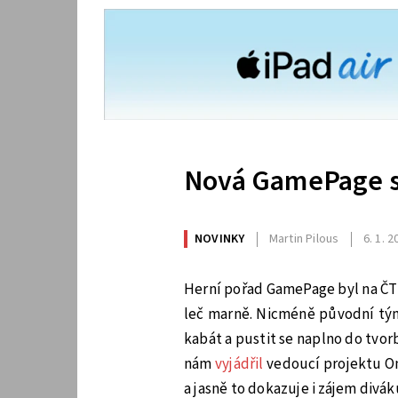
Nová GamePage se
NOVINKY
Martin Pilous
6. 1. 
Herní pořad GamePage byl na Č
leč marně. Nicméně původní tým
kabát a pustit se naplno do tvor
nám
vyjádřil
vedoucí projektu O
a jasně to dokazuje i zájem diváků