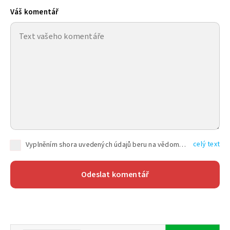
Váš komentář
celý text
Vyplněním shora uvedených údajů beru na vědomí, že společnost TEXT FACTORY s.r.o., sídlem Brno, Durďákova 336/29, Černá Pole, PSČ: 613 00, IČ: 06157831, zapsané u Krajského soudu v Brně, oddíl C, vložka 100399, bude zpracovávat mé osobní údaje uvedené v rámci mnou vyplněného registračního formuláře na základě oprávněných zájmů TEXT FACTORY s.r.o. dle čl. 6 odst. 1 písm. f) GDPR a pro splnění právních povinností (čl. 6 odst. 1 písm. c) GDPR), a to pro tyto účely: nezbytnost zajistit oprávnění návštěvníka webových stránek provozovaných společností TEXT FACTORY s.r.o. přispívat aktivně ke zveřejněným článkům nebo v rámci diskusních fór a výkon práv TEXT FACTORY s.r.o. jako administrátora těchto diskusních fór. Více informací o zpracování osobních údajů a právech lze nalézt v