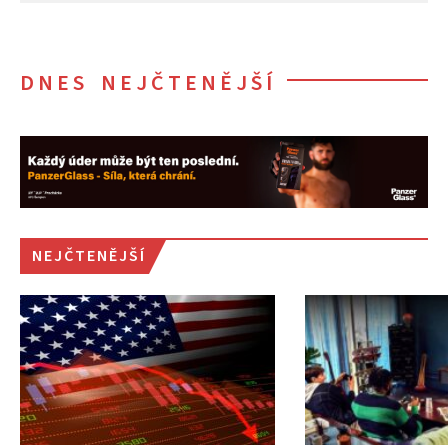
DNES NEJČTENĚJŠÍ
NEJČTENĚJŠÍ