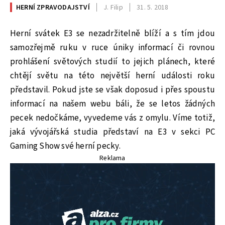
HERNÍ ZPRAVODAJSTVÍ
J. Filip
31. 5. 2018
Herní svátek E3 se nezadržitelně blíží a s tím jdou
samozřejmě ruku v ruce úniky informací či rovnou
prohlášení světových studií to jejich plánech, které
chtějí světu na této největší herní události roku
představil. Pokud jste se však doposud i přes spoustu
informací na našem webu báli, že se letos žádných
pecek nedočkáme, vyvedeme vás z omylu. Víme totiž,
jaká vývojářská studia představí na E3 v sekci PC
Gaming Show své herní pecky.
Reklama