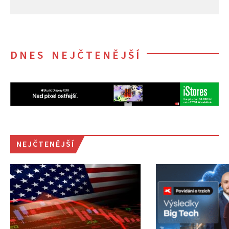
DNES NEJČTENĚJŠÍ
NEJČTENĚJŠÍ