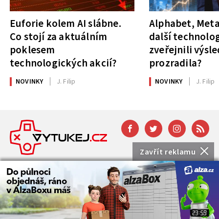
Euforie kolem AI slábne.
Alphabet, Meta
Co stojí za aktuálním
další technolog
poklesem
zveřejnili výsl
technologických akcií?
prozradila?
NOVINKY
J. Filip
NOVINKY
J. Filip
Zavřít reklamu