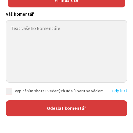
Přihlásit se
Váš komentář
celý text
Vyplněním shora uvedených údajů beru na vědomí, že společnost TEXT FACTORY s.r.o., sídlem Brno, Durďákova 336/29, Černá Pole, PSČ: 613 00, IČ: 06157831, zapsané u Krajského soudu v Brně, oddíl C, vložka 100399, bude zpracovávat mé osobní údaje uvedené v rámci mnou vyplněného registračního formuláře na základě oprávněných zájmů TEXT FACTORY s.r.o. dle čl. 6 odst. 1 písm. f) GDPR a pro splnění právních povinností (čl. 6 odst. 1 písm. c) GDPR), a to pro tyto účely: nezbytnost zajistit oprávnění návštěvníka webových stránek provozovaných společností TEXT FACTORY s.r.o. přispívat aktivně ke zveřejněným článkům nebo v rámci diskusních fór a výkon práv TEXT FACTORY s.r.o. jako administrátora těchto diskusních fór. Více informací o zpracování osobních údajů a právech lze nalézt v