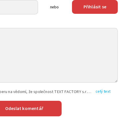
Přihlásit se
nebo
celý text
Vyplněním shora uvedených údajů beru na vědomí, že společnost TEXT FACTORY s.r.o., sídlem Brno, Durďákova 336/29, Černá Pole, PSČ: 613 00, IČ: 06157831, zapsané u Krajského soudu v Brně, oddíl C, vložka 100399, bude zpracovávat mé osobní údaje uvedené v rámci mnou vyplněného registračního formuláře na základě oprávněných zájmů TEXT FACTORY s.r.o. dle čl. 6 odst. 1 písm. f) GDPR a pro splnění právních povinností (čl. 6 odst. 1 písm. c) GDPR), a to pro tyto účely: nezbytnost zajistit oprávnění návštěvníka webových stránek provozovaných společností TEXT FACTORY s.r.o. přispívat aktivně ke zveřejněným článkům nebo v rámci diskusních fór a výkon práv TEXT FACTORY s.r.o. jako administrátora těchto diskusních fór. Více informací o zpracování osobních údajů a právech lze nalézt v