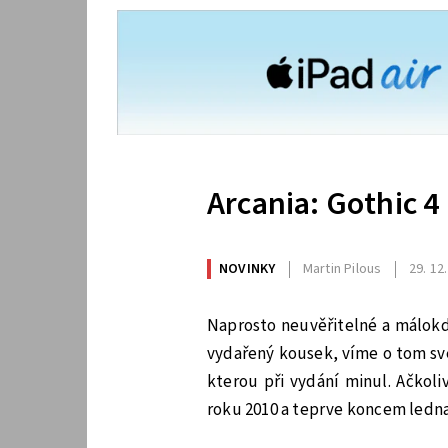
Arcania: Gothic 4
NOVINKY
Martin Pilous
29. 12
Naprosto neuvěřitelné a málokdo
vydařený kousek, víme o tom své
kterou při vydání minul. Ačkoli
roku 2010 a teprve koncem ledna 