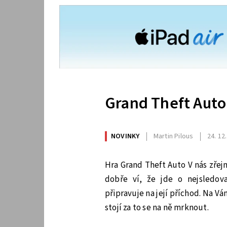
Grand Theft Auto
NOVINKY
Martin Pilous
24. 12
Hra Grand Theft Auto V nás zřej
dobře ví, že jde o nejsledov
připravuje na její příchod. Na V
stojí za to se na ně mrknout.