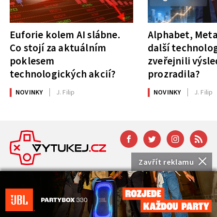
Euforie kolem AI slábne.
Alphabet, Meta
Co stojí za aktuálním
další technolog
poklesem
zveřejnili výsl
technologických akcií?
prozradila?
NOVINKY
J. Filip
NOVINKY
J. Filip
Zavřít reklamu