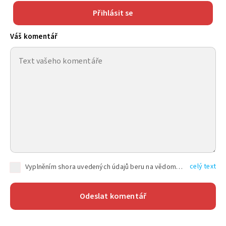
Přihlásit se
Váš komentář
celý text
Vyplněním shora uvedených údajů beru na vědomí, že společnost TEXT FACTORY s.r.o., sídlem Brno, Durďákova 336/29, Černá Pole, PSČ: 613 00, IČ: 06157831, zapsané u Krajského soudu v Brně, oddíl C, vložka 100399, bude zpracovávat mé osobní údaje uvedené v rámci mnou vyplněného registračního formuláře na základě oprávněných zájmů TEXT FACTORY s.r.o. dle čl. 6 odst. 1 písm. f) GDPR a pro splnění právních povinností (čl. 6 odst. 1 písm. c) GDPR), a to pro tyto účely: nezbytnost zajistit oprávnění návštěvníka webových stránek provozovaných společností TEXT FACTORY s.r.o. přispívat aktivně ke zveřejněným článkům nebo v rámci diskusních fór a výkon práv TEXT FACTORY s.r.o. jako administrátora těchto diskusních fór. Více informací o zpracování osobních údajů a právech lze nalézt v