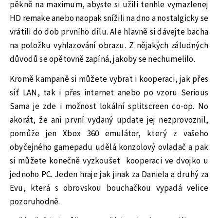
pěkně na maximum, abyste si užili tenhle vymazlenej
HD remake anebo naopak snížili na dno a nostalgicky se
vrátili do dob prvního dílu. Ale hlavně si dávejte bacha
na položku vyhlazování obrazu. Z nějakých záludných
důvodů se opětovně zapíná, jakoby se nechumelilo.
Kromě kampaně si můžete vybrat i kooperaci, jak přes
síť LAN, tak i přes internet anebo po vzoru Serious
Sama je zde i možnost lokální splitscreen co-op. No
akorát, že ani první vydaný update jej nezprovoznil,
pomůže jen Xbox 360 emulátor, který z vašeho
obyčejného gamepadu udělá konzolový ovladač a pak
si můžete konečně vyzkoušet kooperaci ve dvojko u
jednoho PC. Jeden hraje jak jinak za Daniela a druhý za
Evu, která s obrovskou bouchačkou vypadá velice
pozoruhodně.