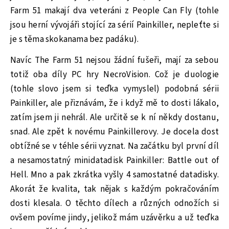
Farm 51 makají dva veteráni z People Can Fly (tohle
jsou herní vývojáři stojící za sérií Painkiller, nepleťte si
je s těma skokanama bez padáku).
Navíc The Farm 51 nejsou žádní fušeři, mají za sebou
totiž oba díly PC hry NecroVision. Což je duologie
(tohle slovo jsem si teďka vymyslel) podobná sérii
Painkiller, ale přiznávám, že i když mě to dosti lákalo,
zatím jsem ji nehrál. Ale určitě se k ní někdy dostanu,
snad. Ale zpět k novému Painkillerovy. Je docela dost
obtížné se v téhle sérii vyznat. Na začátku byl první díl
a nesamostatný minidatadisk Painkiller: Battle out of
Hell. Mno a pak zkrátka vyšly 4 samostatné datadisky.
Akorát že kvalita, tak nějak s každým pokračováním
dosti klesala. O těchto dílech a různých odnožích si
ovšem povíme jindy, jelikož mám uzávěrku a už teďka