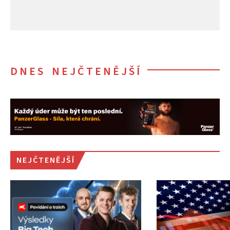
DNES NEJČTENĚJŠÍ
NEJČTENĚJŠÍ