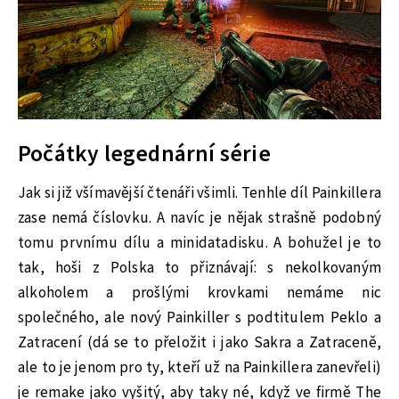
Počátky legednární série
Jak si již všímavější čtenáři všimli. Tenhle díl Painkillera
zase nemá číslovku. A navíc je nějak strašně podobný
tomu prvnímu dílu a minidatadisku. A bohužel je to
tak, hoši z Polska to přiznávají: s nekolkovaným
alkoholem a prošlými krovkami nemáme nic
společného, ale nový Painkiller s podtitulem Peklo a
Zatracení (dá se to přeložit i jako Sakra a Zatraceně,
ale to je jenom pro ty, kteří už na Painkillera zanevřeli)
je remake jako vyšitý, aby taky né, když ve firmě The