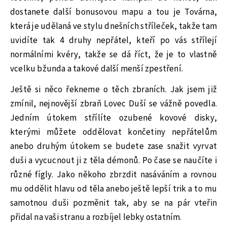
dostanete další bonusovou mapu a tou je Továrna,
která je udělaná ve stylu dnešních stříleček, takže tam
uvidíte tak 4 druhy nepřátel, kteří po vás střílejí
normálními kvéry, takže se dá říct, že je to vlastně
vcelku bžunda a takové další menší zpestření.
Ještě si něco řekneme o těch zbraních. Jak jsem již
zmínil, nejnovější zbraň Lovec Duší se vážně povedla.
Jedním útokem střílíte ozubené kovové disky,
kterými můžete oddělovat končetiny nepřátelům
anebo druhým útokem se budete zase snažit vyrvat
duši a vycucnout ji z těla démonů. Po čase se naučíte i
různé fígly. Jako někoho zbrzdit nasáváním a rovnou
mu oddělit hlavu od těla anebo ještě lepší trik a to mu
samotnou duši pozměnit tak, aby se na pár vteřin
přidal na vaši stranu a rozbíjel lebky ostatním.