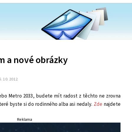
um a nové obrázky
5. 10. 2012
nebo Metro 2033, budete mít radost z těchto ne zrovna
teré byste si do rodinného alba asi nedaly.
Zde
najdete
Reklama