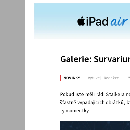
Galerie: Survari
NOVINKY
Vytukej - Redakce
2
Pokud jste měli rádi Stalkera 
šťastně vypadajících obrázků, k
ty momentky.