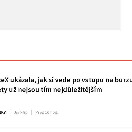
eX ukázala, jak si vede po vstupu na burz
ty už nejsou tím nejdůležitějším
NKY
Jiří Filip
Před 10 hod.