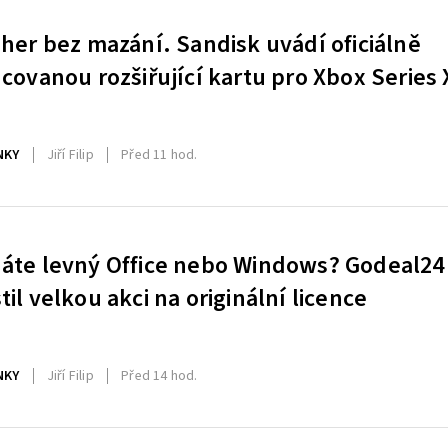
 her bez mazání. Sandisk uvádí oficiálně
ncovanou rozšiřující kartu pro Xbox Series 
NKY
Jiří Filip
Před 11 hod.
áte levný Office nebo Windows? Godeal24
til velkou akci na originální licence
NKY
Jiří Filip
Před 14 hod.