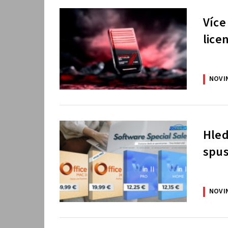
Více
lice
NOVI
Hled
spus
NOVI