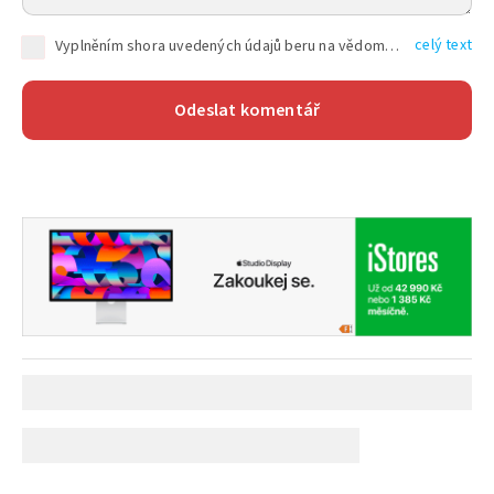
celý text
Vyplněním shora uvedených údajů beru na vědomí, že společnost TEXT FACTORY s.r.o., sídlem Brno, Durďákova 336/29, Černá Pole, PSČ: 613 00, IČ: 06157831, zapsané u Krajského soudu v Brně, oddíl C, vložka 100399, bude zpracovávat mé osobní údaje uvedené v rámci mnou vyplněného registračního formuláře na základě oprávněných zájmů TEXT FACTORY s.r.o. dle čl. 6 odst. 1 písm. f) GDPR a pro splnění právních povinností (čl. 6 odst. 1 písm. c) GDPR), a to pro tyto účely: nezbytnost zajistit oprávnění návštěvníka webových stránek provozovaných společností TEXT FACTORY s.r.o. přispívat aktivně ke zveřejněným článkům nebo v rámci diskusních fór a výkon práv TEXT FACTORY s.r.o. jako administrátora těchto diskusních fór. Více informací o zpracování osobních údajů a právech lze nalézt v