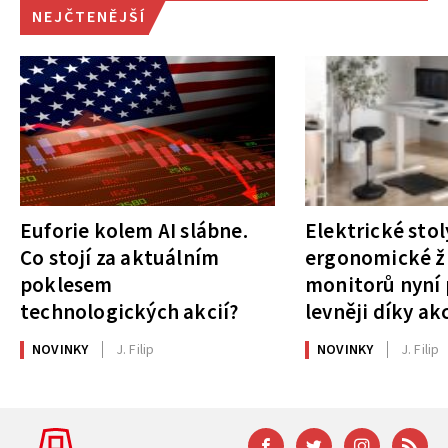
NEJČTENĚJŠÍ
Euforie kolem AI slábne.
Elektrické stol
Co stojí za aktuálním
ergonomické ži
poklesem
monitorů nyní 
technologických akcií?
levněji díky ak
NOVINKY
J. Filip
NOVINKY
J. Filip