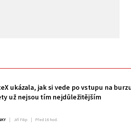
eX ukázala, jak si vede po vstupu na burz
ty už nejsou tím nejdůležitějším
NKY
Jiří Filip
Před 16 hod.