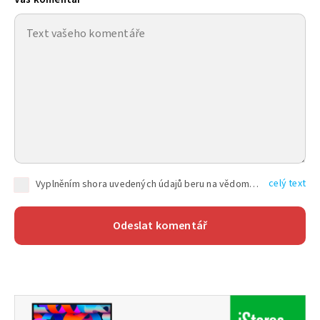
celý text
Vyplněním shora uvedených údajů beru na vědomí, že společnost TEXT FACTORY s.r.o., sídlem Brno, Durďákova 336/29, Černá Pole, PSČ: 613 00, IČ: 06157831, zapsané u Krajského soudu v Brně, oddíl C, vložka 100399, bude zpracovávat mé osobní údaje uvedené v rámci mnou vyplněného registračního formuláře na základě oprávněných zájmů TEXT FACTORY s.r.o. dle čl. 6 odst. 1 písm. f) GDPR a pro splnění právních povinností (čl. 6 odst. 1 písm. c) GDPR), a to pro tyto účely: nezbytnost zajistit oprávnění návštěvníka webových stránek provozovaných společností TEXT FACTORY s.r.o. přispívat aktivně ke zveřejněným článkům nebo v rámci diskusních fór a výkon práv TEXT FACTORY s.r.o. jako administrátora těchto diskusních fór. Více informací o zpracování osobních údajů a právech lze nalézt v