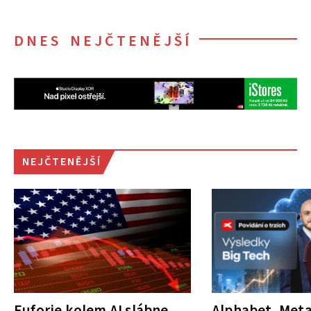
DNES NEJČTENĚJŠÍ
NEJČTENĚJŠÍ
Euforie kolem AI slábne.
Alphabet, Meta