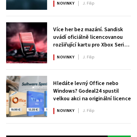
NOVINKY
J. Filip
Více her bez mazání. Sandisk
uvádí oficiálně licencovanou
rozšiřující kartu pro Xbox Series
X|S
NOVINKY
J. Filip
Hledáte levný Office nebo
Windows? Godeal24 spustil
velkou akci na originální licence
NOVINKY
J. Filip