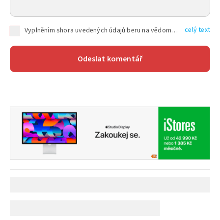
celý text
Vyplněním shora uvedených údajů beru na vědomí, že společnost TEXT FACTORY s.r.o., sídlem Brno, Durďákova 336/29, Černá Pole, PSČ: 613 00, IČ: 06157831, zapsané u Krajského soudu v Brně, oddíl C, vložka 100399, bude zpracovávat mé osobní údaje uvedené v rámci mnou vyplněného registračního formuláře na základě oprávněných zájmů TEXT FACTORY s.r.o. dle čl. 6 odst. 1 písm. f) GDPR a pro splnění právních povinností (čl. 6 odst. 1 písm. c) GDPR), a to pro tyto účely: nezbytnost zajistit oprávnění návštěvníka webových stránek provozovaných společností TEXT FACTORY s.r.o. přispívat aktivně ke zveřejněným článkům nebo v rámci diskusních fór a výkon práv TEXT FACTORY s.r.o. jako administrátora těchto diskusních fór. Více informací o zpracování osobních údajů a právech lze nalézt v