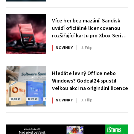
Více her bez mazání. Sandisk
uvádí oficiálně licencovanou
rozšiřující kartu pro Xbox Series
X|S
NOVINKY
J. Filip
Hledáte levný Office nebo
Windows? Godeal24 spustil
velkou akci na originální licence
NOVINKY
J. Filip