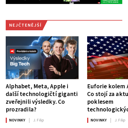
NEJČTENĚJŠÍ
Alphabet, Meta, Apple i
Euforie kolem A
další technologičtí giganti
Co stojí za akt
zveřejnili výsledky. Co
poklesem
prozradila?
technologickýc
NOVINKY
J. Filip
NOVINKY
J. Filip