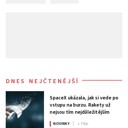
DNES NEJČTENĚJŠÍ
SpaceX ukázala, jak si vede po
vstupu na burzu. Rakety už
nejsou tím nejdůležitějším
NOVINKY
J. Filip