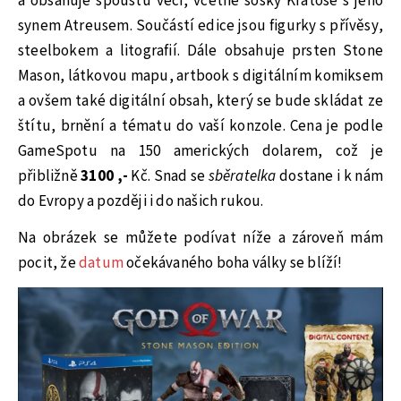
a obsahuje spoustu věcí, včetně sošky Kratose s jeho
synem Atreusem. Součástí edice jsou figurky s přívěsy,
steelbokem a litografií. Dále obsahuje prsten Stone
Mason, látkovou mapu, artbook s digitálním komiksem
a ovšem také digitální obsah, který se bude skládat ze
štítu, brnění a tématu do vaší konzole. Cena je podle
GameSpotu na 150 amerických dolarem, což je
přibližně
3100 ,-
Kč. Snad se
sběratelka
dostane i k nám
do Evropy a později i do našich rukou.
Na obrázek se můžete podívat níže a zároveň mám
pocit, že
datum
očekávaného boha války se blíží!