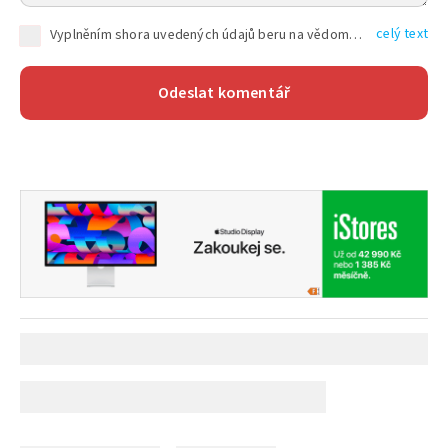
celý text
Vyplněním shora uvedených údajů beru na vědomí, že společnost TEXT FACTORY s.r.o., sídlem Brno, Durďákova 336/29, Černá Pole, PSČ: 613 00, IČ: 06157831, zapsané u Krajského soudu v Brně, oddíl C, vložka 100399, bude zpracovávat mé osobní údaje uvedené v rámci mnou vyplněného registračního formuláře na základě oprávněných zájmů TEXT FACTORY s.r.o. dle čl. 6 odst. 1 písm. f) GDPR a pro splnění právních povinností (čl. 6 odst. 1 písm. c) GDPR), a to pro tyto účely: nezbytnost zajistit oprávnění návštěvníka webových stránek provozovaných společností TEXT FACTORY s.r.o. přispívat aktivně ke zveřejněným článkům nebo v rámci diskusních fór a výkon práv TEXT FACTORY s.r.o. jako administrátora těchto diskusních fór. Více informací o zpracování osobních údajů a právech lze nalézt v