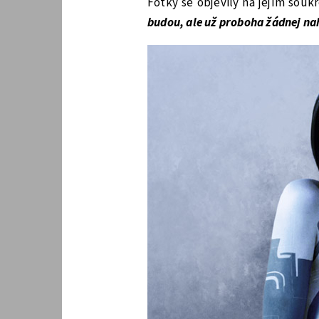
Fotky se objevily na jejím sou
budou, ale už proboha žádnej nah