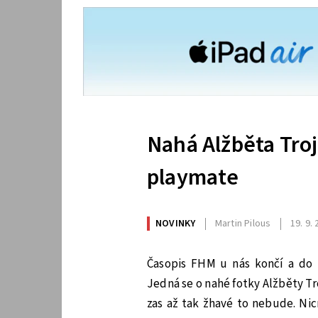
Nahá Alžběta Tro
playmate
NOVINKY
Martin Pilous
19. 9.
Časopis FHM u nás končí a do p
Jedná se o nahé fotky Alžběty T
zas až tak žhavé to nebude. Ni