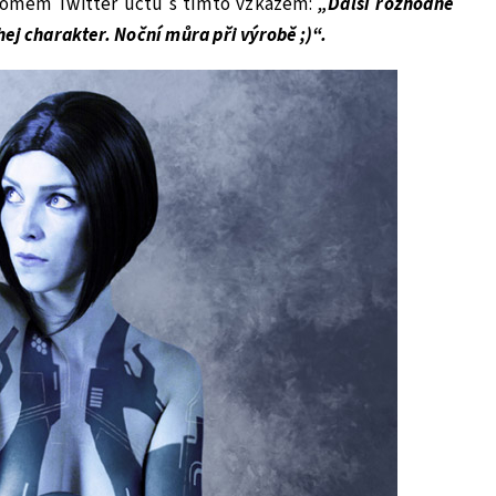
kromém Twitter účtu s tímto vzkazem:
„Další rozhodně
ej charakter. Noční můra při výrobě ;)“.