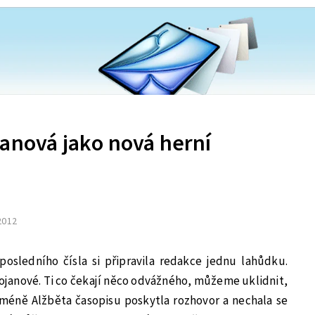
janová jako nová herní
 2012
osledního čísla si připravila redakce jednu lahůdku.
rojanové. Ti co čekají něco odvážného, můžeme uklidnit,
cméně Alžběta časopisu poskytla rozhovor a nechala se